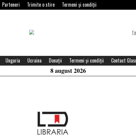
Parteneri
Trimite o stire
Termeni și condiții
Header
Widget
Area
Ungaria
Ucraina
Donații
Termeni și condiții
Contact Glasu
8 august 2026