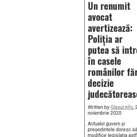
Un renumit
avocat
avertizează:
Poliția ar
putea să intr
în casele
românilor fă
decizie
judecătoreas
Written by
Glasul.info
, 
noiembrie 2020
Actualul guvern și
președintele doresc s
modifice legislația astf