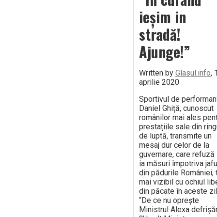
românilor
ieșim in
fără
decizie
judecăto
stradă!
Ajunge!”
Written by
Glasul.info
, 
aprilie 2020
Sportivul de performan
Daniel Ghiță, cunoscut
românilor mai ales pen
prestațiile sale din ring
de luptă, transmite un
mesaj dur celor de la
guvernare, care refuză
ia măsuri împotriva jafu
din pădurile României, 
mai vizibil cu ochiul lib
din păcate în aceste zil
“De ce nu oprește
Ministrul Alexa defrișăr