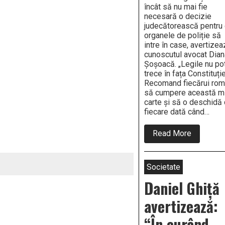
încât să nu mai fie
necesară o decizie
judecătorească pentru
organele de poliție să
intre în case, avertize
cunoscutul avocat Dian
Șoșoacă. „Legile nu po
trece în fața Constituție
Recomand fiecărui ro
să cumpere această m
carte și să o deschidă
fiecare dată când…
about
Read More
Un
renumit
avocat
avertizea
Societate
Poliția
ar
Daniel Ghiță
putea
să
avertizează:
intre
în
“În curând
casele