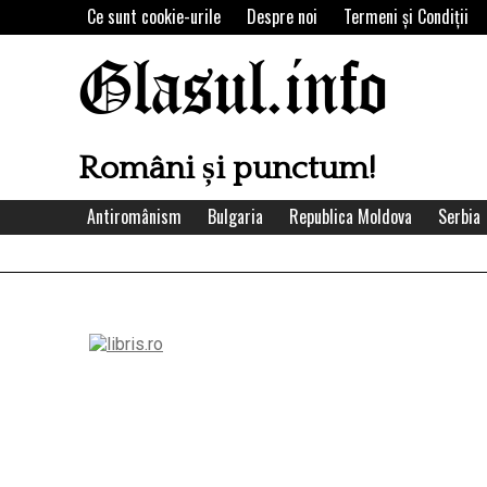
Skip
Ce sunt cookie-urile
Despre noi
Termeni şi Condiţii
to
content
Glasul.info
Români și punctum!
Antiromânism
Bulgaria
Republica Moldova
Serbia
Left
Asides