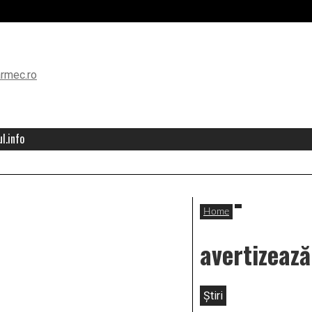
l.info
Home
avertizează
Știri