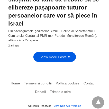
elibereze pașapoarte tuturor
persoanelor care vor să plece în
Israel
Din Stenogramele ședintelor Biroului Politic al Secretariatului
Comitetului Central al PMR (n.r. Partidul Muncitoresc Român),
aflăm că la 27 aprilie…
2 ani ago
Show more Posts
Home
Termeni si conditii
Politica cookies
Contact
Donatii
Trimite o stire
All Rights Reserved
View Non-AMP Version