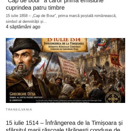
“Cap de bour” a căror primă emisiune
cuprindea patru timbre
15 iulie 1858 – „Cap de Bour”, prima marcă poștală românească,
simbol al demnității și…
4 săptămâni ago
TRANSILVANIA
15 iulie 1514 – Înfrângerea de la Timișoara și
sfârșitul marii răscoale țărănești conduse de