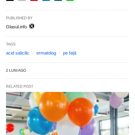
PUBLISHED BY
Glasul.info
TAGS:
acid salicilic
ermatolog
pe față
2 LUNI AGO
RELATED POST