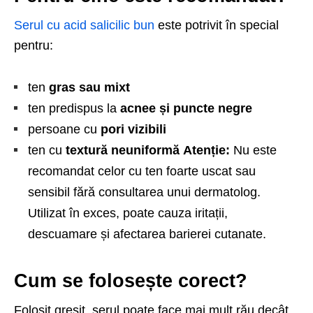
Serul cu acid salicilic bun
este potrivit în special
pentru:
ten
gras sau mixt
ten predispus la
acnee și puncte negre
persoane cu
pori vizibili
ten cu
textură neuniformă
Atenție:
Nu este
recomandat celor cu ten foarte uscat sau
sensibil fără consultarea unui dermatolog.
Utilizat în exces, poate cauza iritații,
descuamare și afectarea barierei cutanate.
Cum se folosește corect?
Folosit greșit, serul poate face mai mult rău decât