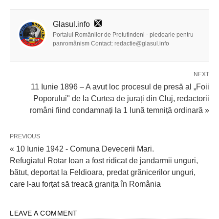
Glasul.info
Portalul Românilor de Pretutindeni - pledoarie pentru
panromânism Contact: redactie@glasul.info
NEXT
11 Iunie 1896 – A avut loc procesul de presă al „Foii
Poporului" de la Curtea de jurați din Cluj, redactorii
români fiind condamnați la 1 lună temniță ordinară »
PREVIOUS
« 10 Iunie 1942 - Comuna Devecerii Mari.
Refugiatul Rotar Ioan a fost ridicat de jandarmii unguri,
bătut, deportat la Feldioara, predat grănicerilor unguri,
care l-au forțat să treacă granița în România
LEAVE A COMMENT