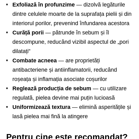
Exfoliază în profunzime
— dizolvă legăturile
dintre celulele moarte de la suprafața pielii și din
interiorul porilor, prevenind înfundarea acestora
Curăță porii
— pătrunde în sebum și îl
descompune, reducând vizibil aspectul de „pori
dilatați”
Combate acneea
— are proprietăți
antibacteriene și antiinflamatorii, reducând
roșeața și inflamația asociate coșurilor
Reglează producția de sebum
— cu utilizare
regulată, pielea devine mai puțin lucioasă
Uniformizează textura
— elimină asperitățile și
lasă pielea mai fină la atingere
Pentru cine este recomandat?