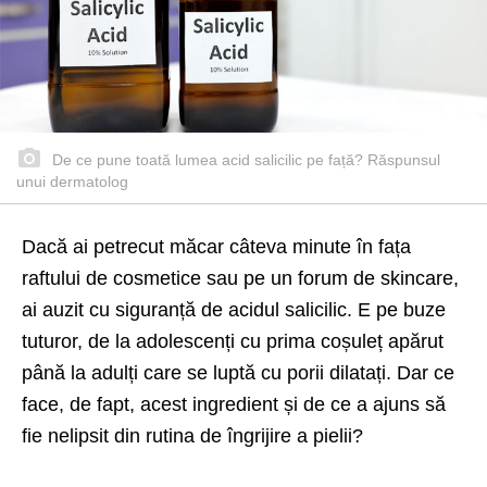
De ce pune toată lumea acid salicilic pe față? Răspunsul
unui dermatolog
Dacă ai petrecut măcar câteva minute în fața
raftului de cosmetice sau pe un forum de skincare,
ai auzit cu siguranță de acidul salicilic. E pe buze
tuturor, de la adolescenți cu prima coșuleț apărut
până la adulți care se luptă cu porii dilatați. Dar ce
face, de fapt, acest ingredient și de ce a ajuns să
fie nelipsit din rutina de îngrijire a pielii?