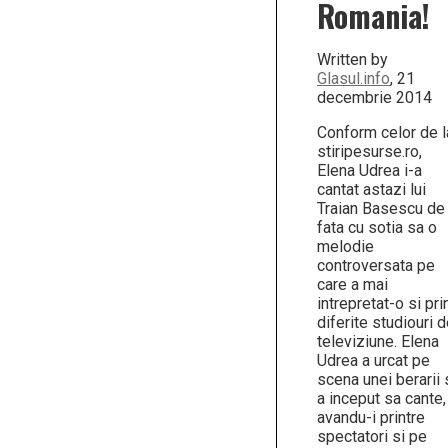
Romania!
Written by
Glasul.info
, 21
decembrie 2014
Conform celor de l
stiripesurse.ro,
Elena Udrea i-a
cantat astazi lui
Traian Basescu de
fata cu sotia sa o
melodie
controversata pe
care a mai
intrepretat-o si pri
diferite studiouri 
televiziune. Elena
Udrea a urcat pe
scena unei berarii 
a inceput sa cante,
avandu-i printre
spectatori si pe