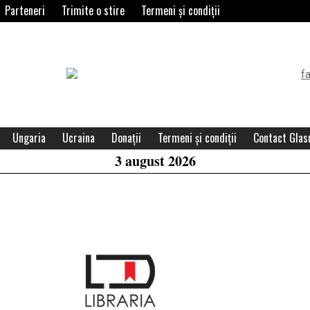
Parteneri
Trimite o stire
Termeni și condiții
Header
Widget
Area
Ungaria
Ucraina
Donații
Termeni și condiții
Contact Glasu
3 august 2026