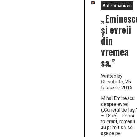
Antiromanism
„Eminesc
și evreii
din
vremea
sa.”
Written by
Glasul.info
, 25
februarie 2015
Mihai Eminescu
despre evrei
(„Curierul de Iaşi
– 1876) Popor
tolerant, românii
au primit să se
aşeze pe