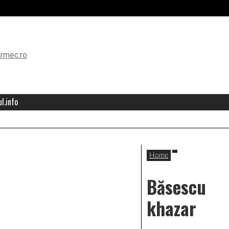
l.info
Home
Băsescu
khazar