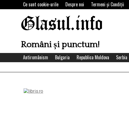
Skip
Ce sunt cookie-urile
Despre noi
Termeni şi Condiţii
to
content
Glasul.info
Români și punctum!
Antiromânism
Bulgaria
Republica Moldova
Serbia
Left
Asides