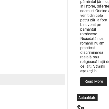
pământul ţării lor
în istorie, diferit
neamuri. Oricine 
venit din cele
patru zări a fost
binevenit pe
pământul
românesc.
Niciodată noi,
românii, nu am
practicat
discriminarea
rasială sau
religioasă faţă d
ceilalţi. Străinii
aşezaţi la…
abo
Read More
„Em
și
evr
din
Actualitate
vr
sa.”
Se