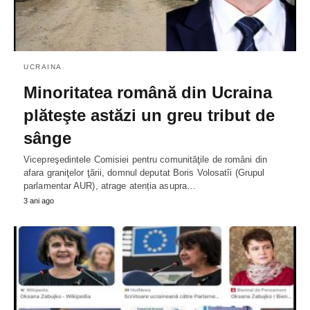
UCRAINA
Minoritatea română din Ucraina
plăteşte astăzi un greu tribut de
sânge
Vicepreşedintele Comisiei pentru comunităţile de români din
afara graniţelor ţării, domnul deputat Boris Volosatîi (Grupul
parlamentar AUR), atrage atenția asupra…
3 ani ago