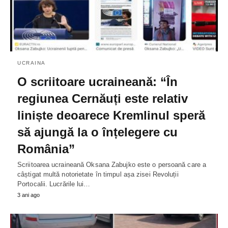
UCRAINA
O scriitoare ucraineană: “În
regiunea Cernăuți este relativ
liniște deoarece Kremlinul speră
să ajungă la o înțelegere cu
România”
Scriitoarea ucraineană Oksana Zabujko este o persoană care a
câștigat multă notorietate în timpul așa zisei Revoluții
Portocalii. Lucrările lui…
3 ani ago