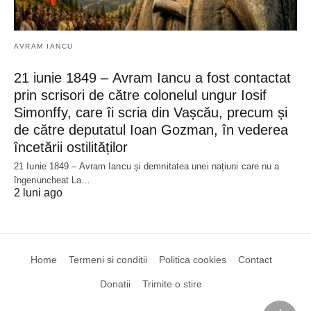
AVRAM IANCU
21 iunie 1849 – Avram Iancu a fost contactat
prin scrisori de către colonelul ungur Iosif
Simonffy, care îi scria din Vașcău, precum și
de către deputatul Ioan Gozman, în vederea
încetării ostilităților
21 Iunie 1849 – Avram Iancu și demnitatea unei națiuni care nu a
îngenuncheat La…
2 luni ago
Home
Termeni si conditii
Politica cookies
Contact
Donatii
Trimite o stire