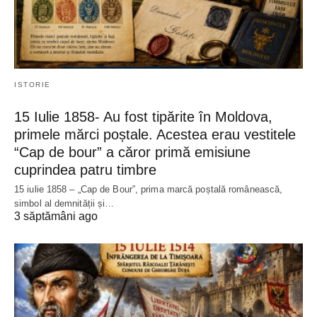
ISTORIE
15 Iulie 1858- Au fost tipărite în Moldova,
primele mărci poștale. Acestea erau vestitele
“Cap de bour” a căror primă emisiune
cuprindea patru timbre
15 iulie 1858 – „Cap de Bour”, prima marcă poștală românească,
simbol al demnității și…
3 săptămâni ago