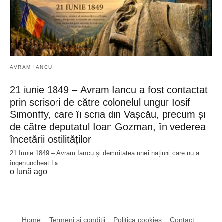
AVRAM IANCU
21 iunie 1849 – Avram Iancu a fost contactat
prin scrisori de către colonelul ungur Iosif
Simonffy, care îi scria din Vașcău, precum și
de către deputatul Ioan Gozman, în vederea
încetării ostilităților
21 Iunie 1849 – Avram Iancu și demnitatea unei națiuni care nu a
îngenuncheat La…
o lună ago
Home
Termeni si conditii
Politica cookies
Contact