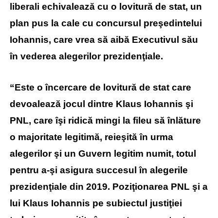
liberali echivalează cu o lovitură de stat, un
plan pus la cale cu concursul preşedintelui
Iohannis, care vrea să aibă Executivul său
în vederea alegerilor prezidenţiale.
“Este o încercare de lovitură de stat care
devoalează jocul dintre Klaus Iohannis şi
PNL, care îşi ridică mingi la fileu să înlăture
o majoritate legitimă, reieşită în urma
alegerilor şi un Guvern legitim numit, totul
pentru a-şi asigura succesul în alegerile
prezidenţiale din 2019. Poziţionarea PNL şi a
lui Klaus Iohannis pe subiectul justiţiei