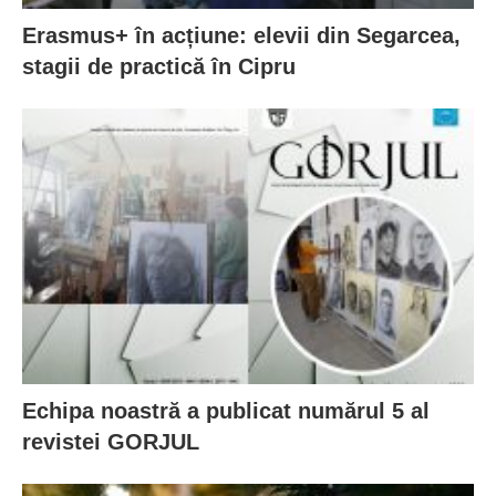
Erasmus+ în acțiune: elevii din Segarcea,
stagii de practică în Cipru
Echipa noastră a publicat numărul 5 al
revistei GORJUL