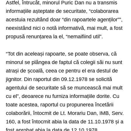
Astfel, întrucât, minorul Puric Dan nu a transmis
informațiile așteptate de securitate, “colaborarea
acestuia rezultând doar “din rapoartele agenților””,
neexistând nici o notă informativă, mai mult, a fost
propusă renunțarea la el, “nemaifiind util”.
“Tot din aceleași rapoarte, se poate observa, că
minorul se plângea de faptul că colegii săi nu sunt
atrași de școală, ceea ce pentru el era destul de
jignitor. Din raportul din 09.12.1978 se solicită
agentului de securitate să se muncească mai mult
cu el”, deoarece nu furniza informațiile dorite. Cu
toate acestea, raportul cu propunerea încetării
colaborării, întocmit de Lt. Morariu Dan, IMB, Serv.
160, a fost întocmit abia la data de 11.10.1978 și a
fost aprobat abia la data de 12.10.1978,