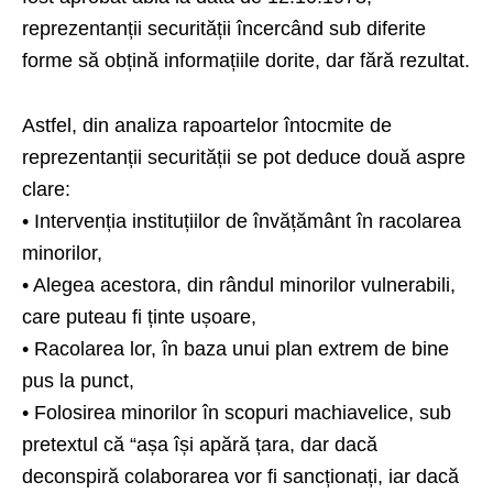
reprezentanții securității încercând sub diferite
forme să obțină informațiile dorite, dar fără rezultat.
Astfel, din analiza rapoartelor întocmite de
reprezentanții securității se pot deduce două aspre
clare:
• Intervenția instituțiilor de învățământ în racolarea
minorilor,
• Alegea acestora, din rândul minorilor vulnerabili,
care puteau fi ținte ușoare,
• Racolarea lor, în baza unui plan extrem de bine
pus la punct,
• Folosirea minorilor în scopuri machiavelice, sub
pretextul că “așa își apără țara, dar dacă
deconspiră colaborarea vor fi sancționați, iar dacă