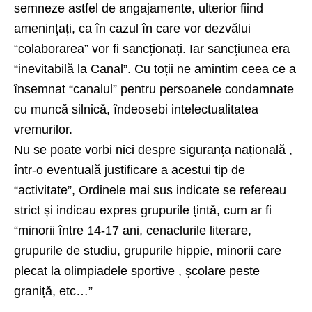
semneze astfel de angajamente, ulterior fiind
amenințați, ca în cazul în care vor dezvălui
“colaborarea” vor fi sancționați. Iar sancțiunea era
“inevitabilă la Canal”. Cu toții ne amintim ceea ce a
însemnat “canalul” pentru persoanele condamnate
cu muncă silnică, îndeosebi intelectualitatea
vremurilor.
Nu se poate vorbi nici despre siguranța națională ,
într-o eventuală justificare a acestui tip de
“activitate”, Ordinele mai sus indicate se refereau
strict și indicau expres grupurile țintă, cum ar fi
“minorii între 14-17 ani, cenaclurile literare,
grupurile de studiu, grupurile hippie, minorii care
plecat la olimpiadele sportive , școlare peste
graniță, etc…”