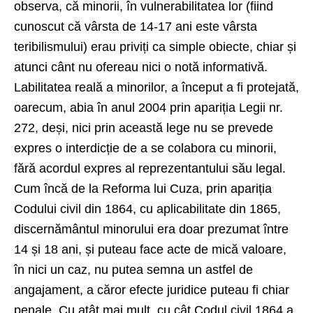
observa, că minorii, în vulnerabilitatea lor (fiind
cunoscut că vârsta de 14-17 ani este vârsta
teribilismului) erau priviți ca simple obiecte, chiar și
atunci cânt nu ofereau nici o notă informativă.
Labilitatea reală a minorilor, a început a fi protejată,
oarecum, abia în anul 2004 prin apariția Legii nr.
272, deși, nici prin această lege nu se prevede
expres o interdicție de a se colabora cu minorii,
fără acordul expres al reprezentantului său legal.
Cum încă de la Reforma lui Cuza, prin apariția
Codului civil din 1864, cu aplicabilitate din 1865,
discernământul minorului era doar prezumat între
14 și 18 ani, și puteau face acte de mică valoare,
în nici un caz, nu putea semna un astfel de
angajament, a căror efecte juridice puteau fi chiar
penale. Cu atât mai mult, cu cât Codul civil 1864 a