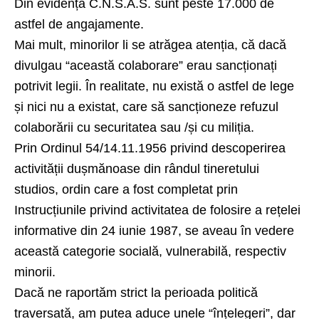
Din evidența C.N.S.A.S. sunt peste 17.000 de
astfel de angajamente.
Mai mult, minorilor li se atrăgea atenția, că dacă
divulgau “această colaborare” erau sancționați
potrivit legii. În realitate, nu există o astfel de lege
și nici nu a existat, care să sancționeze refuzul
colaborării cu securitatea sau /și cu miliția.
Prin Ordinul 54/14.11.1956 privind descoperirea
activității dușmănoase din rândul tineretului
studios, ordin care a fost completat prin
Instrucțiunile privind activitatea de folosire a rețelei
informative din 24 iunie 1987, se aveau în vedere
această categorie socială, vulnerabilă, respectiv
minorii.
Dacă ne raportăm strict la perioada politică
traversată, am putea aduce unele “înțelegeri”, dar