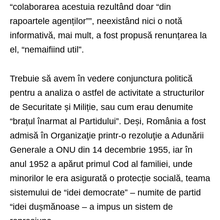
“colaborarea acestuia rezultând doar “din
rapoartele agenților””, neexistând nici o notă
informativă, mai mult, a fost propusă renunțarea la
el, “nemaifiind util”.
Trebuie să avem în vedere conjunctura politică
pentru a analiza o astfel de activitate a structurilor
de Securitate și Miliție, sau cum erau denumite
“brațul înarmat al Partidului”. Deși, România a fost
admisă în Organizaţie printr-o rezoluţie a Adunării
Generale a ONU din 14 decembrie 1955, iar în
anul 1952 a apărut primul Cod al familiei, unde
minorilor le era asigurată o protecție socială, teama
sistemului de “idei democrate” – numite de partid
“idei dușmănoase – a impus un sistem de