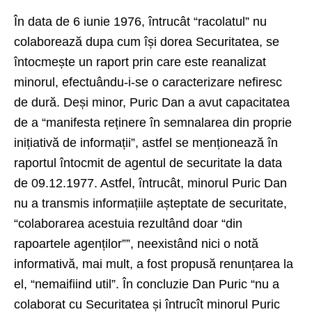
În data de 6 iunie 1976, întrucât “racolatul” nu
colaborează dupa cum își dorea Securitatea, se
întocmește un raport prin care este reanalizat
minorul, efectuându-i-se o caracterizare nefiresc
de dură. Deși minor, Puric Dan a avut capacitatea
de a “manifesta reținere în semnalarea din proprie
inițiativă de informații”, astfel se menționează în
raportul întocmit de agentul de securitate la data
de 09.12.1977. Astfel, întrucât, minorul Puric Dan
nu a transmis informațiile așteptate de securitate,
“colaborarea acestuia rezultând doar “din
rapoartele agenților””, neexistând nici o notă
informativă, mai mult, a fost propusă renunțarea la
el, “nemaifiind util”. În concluzie Dan Puric “nu a
colaborat cu Securitatea și întrucît minorul Puric