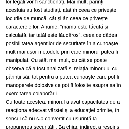
lor legali vor fi sancționați. Mai mult, părinții
acestuia au fost studiați, atât în ceea ce privește
locurile de muncă, cât și ân ceea ce privește
caracterele lor. Anume: “mama este tăcută și
calculată, iar tatăl este lăudăros”, ceea ce dădea
posibilitatea agenților de securitate în a cunoaște
mult mai ușor metodele prin care minorul putea fi
manipulat. Cu atât mai mult, cu cât se poate
observa că a fost analizată și relația minorului cu
părinții săi, tot pentru a putea cunoaște care pot fi
manoperele dolosive ce pot fi folosite asupra sa în
exercitarea colaborării.
Cu toate acestea, minorul a avut capacitatea de a
reacționa adecvat vârstei și a educației primite, în
sensul că nu s-a convertit cu ușurință la
propunerea securității. Ba chiar, indirect a respins