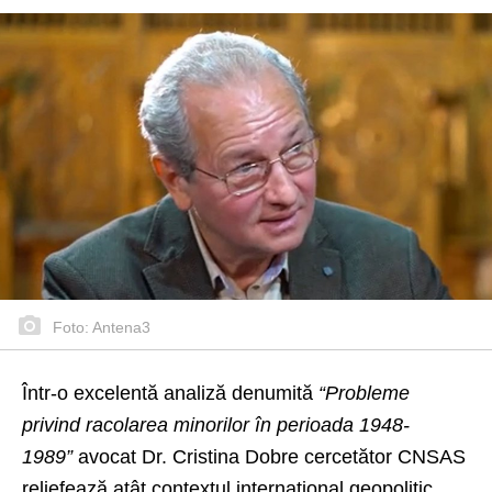
Foto: Antena3
Într-o excelentă analiză denumită
“Probleme
privind racolarea minorilor în perioada 1948-
1989”
avocat Dr. Cristina Dobre cercetător CNSAS
reliefează atât contextul internațional geopolitic,