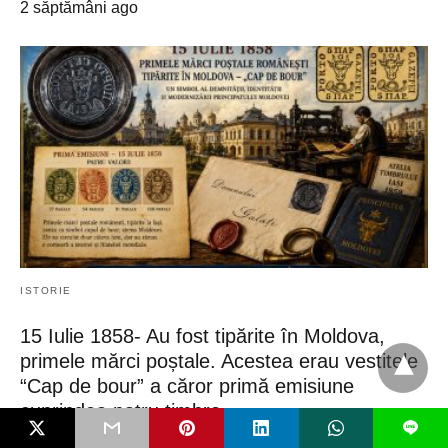
2 săptămâni ago
ISTORIE
15 Iulie 1858- Au fost tipărite în Moldova,
primele mărci poștale. Acestea erau vestitele
“Cap de bour” a căror primă emisiune
cuprindea patru timbre
L
15 iulie 1858 – „Cap de Bour”, prima marcă poștală românească,