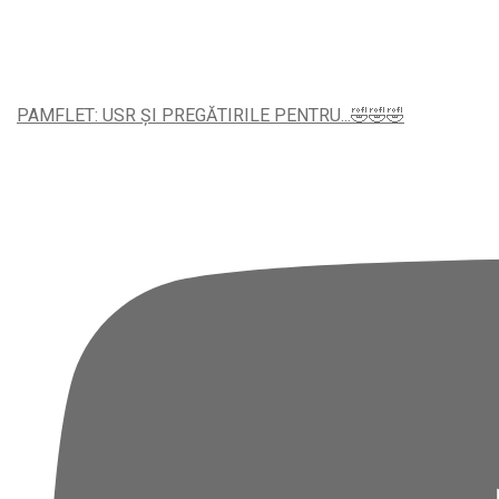
PAMFLET: USR ȘI PREGĂTIRILE PENTRU...🤣🤣🤣