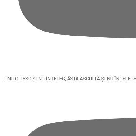
UNII CITESC ȘI NU ÎNȚELEG, ĂSTA ASCULTĂ ȘI NU ÎNȚELEG