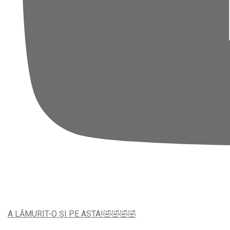
A LĂMURIT-O ȘI PE ASTA!🤣🤣🤣🤣