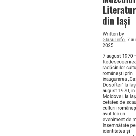
Literatur
din Iași
Written by
Glasul.info
, 7 a
2025
7 august 1970 
Redescoperire
rădăcinilor cultu
românești prin
inaugurarea „Ca
Dosoftei” la Iaș
august 1970, în
Moldovei, la Iaș
cetatea de scau
culturii româneșt
avut loc un
eveniment de 
însemnătate pe
identitatea și