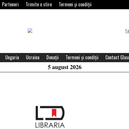
Parteneri
Trimite o stire
Termeni și condiții
Header
Widget
Area
Ungaria
Ucraina
Donații
Termeni și condiții
Contact Glasu
5 august 2026