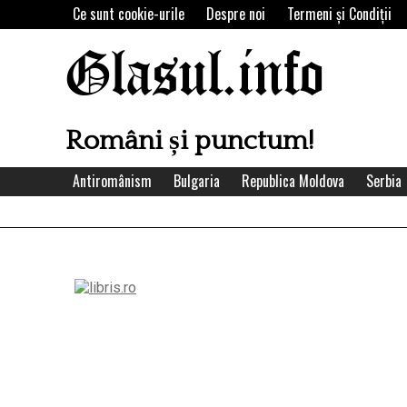
Skip
Ce sunt cookie-urile
Despre noi
Termeni şi Condiţii
to
content
Glasul.info
Români și punctum!
Antiromânism
Bulgaria
Republica Moldova
Serbia
Left
Asides