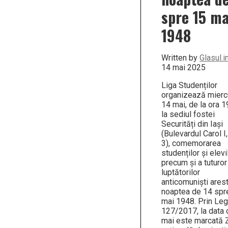
Mu
spre 15 ma
Li
di
1948
Ia
Written by
Glasul.i
14 mai 2025
Liga Studenților
organizează miercu
14 mai, de la ora 1
la sediul fostei
Securități din Iași
(Bulevardul Carol I,
3), comemorarea
studenților și elevil
precum și a tuturor
luptătorilor
anticomuniști arest
noaptea de 14 spr
mai 1948. Prin Le
127/2017, la data 
mai este marcată 