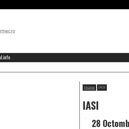
l.info
Home
IASI
IASI
28 Octomb