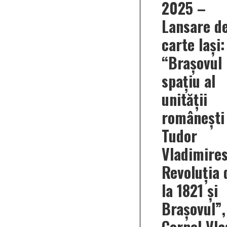
2025 –
Lansare d
carte lași:
“Brașovul
spațiu al
unității
românești
Tudor
Vladimires
Revoluția 
la 1821 și
Brașovul”,
Cornel Vla