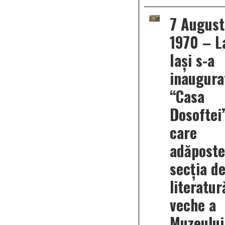
Octo
2025
7 August
–
Lans
1970 – L
de
carte
lași:
Iași s-a
“Bra
spați
inaugura
al
unităț
“Casa
româ
–
Dosoftei
Tudo
Vlad
Revo
care
de
la
adăposte
1821
și
secția d
Brașo
de
literatur
Corn
Vlad
veche a
Muzeului