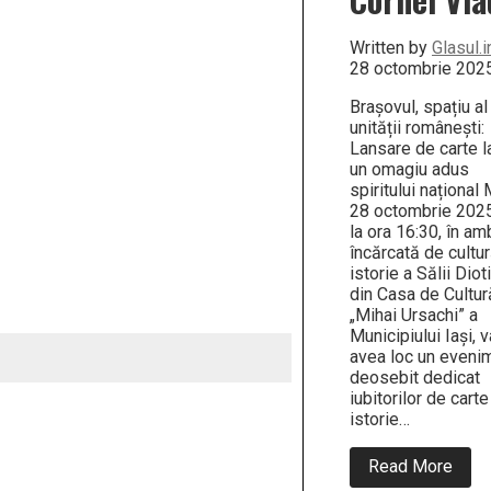
Written by
Glasul.i
28 octombrie 202
Brașovul, spațiu al
unității românești:
Lansare de carte la
un omagiu adus
spiritului național 
28 octombrie 2025
la ora 16:30, în am
încărcată de cultur
istorie a Sălii Dio
din Casa de Cultur
„Mihai Ursachi” a
Municipiului Iași, v
avea loc un eveni
deosebit dedicat
iubitorilor de carte
istorie…
abou
Read More
28