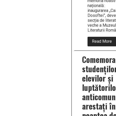
memoria noast
națională:
inaugurarea „Ca
Dosoftei”, deve
secția de litera
veche a Muzeul
Literaturii Rom
ab
Read More
7
Au
1
Comemora
–
L
studenților
Ia
s-
a
elevilor și
in
“C
luptătorilo
Do
ca
anticomuni
ad
se
arestați în
d
li
ve
noaptea de
a