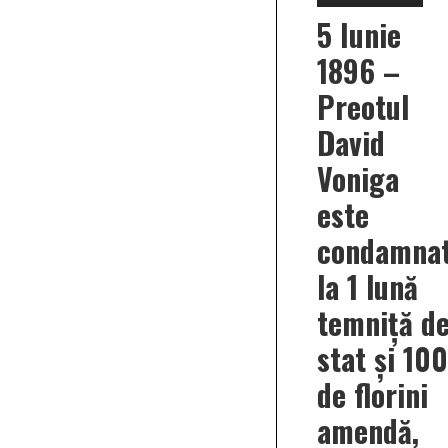
rom
Ghe
5 Iunie
Moh
este
1896 –
osân
la
Preotul
1
lună
David
temn
și
500
Voniga
coro
ame
este
pent
artic
condamna
“CO
SE
la 1 lună
ÎNT
temniță d
stat și 100
de florini
amendă,