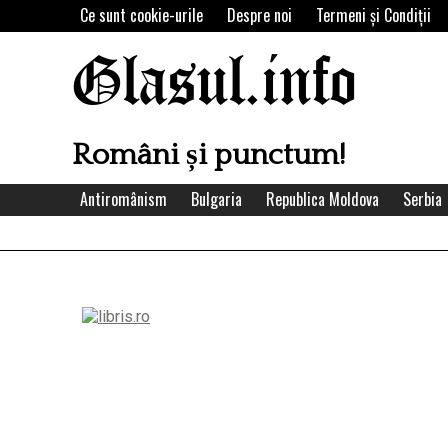
Skip
Ce sunt cookie-urile
Despre noi
Termeni şi Condiţii
to
content
Glasul.info
Români și punctum!
Antiromânism
Bulgaria
Republica Moldova
Serbia
Left
Asides