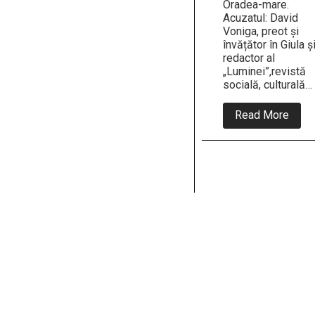
Oradea-mare.
Acuzatul: David
Voniga, preot și
învățător în Giula ș
redactor al
„Luminei”,revistă
socială, culturală…
abou
Read More
5
Iunie
1896
Preot
Davi
Voni
este
cond
la
1
lună
temni
de
stat
și
100
de