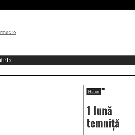
l.info
Home
1 lună
temniță