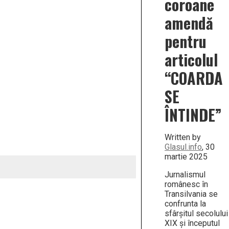
coroane
amendă
pentru
articolul
“COARDA
SE
ÎNTINDE”
Written by
Glasul.info
, 30
martie 2025
Jurnalismul
românesc în
Transilvania se
confrunta la
sfârșitul secolului
XIX și începutul