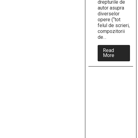
drepturile de
autor asupra
diverselor
opere (“tot
felul de scrieri,
compozitorii
de…
Read
about
More
La
13
aprilie
1862
intra
in
vigoare
legea
presei
in
România