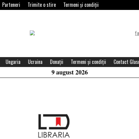
Parteneri
Trimite o stire
Termeni și condiții
Header
Widget
Area
Ungaria
Ucraina
Donații
Termeni și condiții
Contact Glasu
9 august 2026