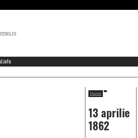
l.info
Home
13 aprilie
1862