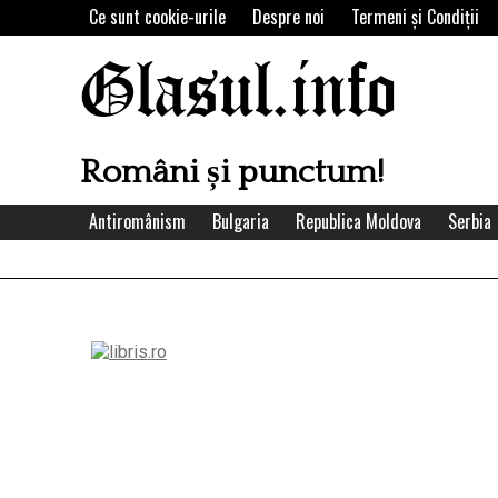
Skip
Ce sunt cookie-urile
Despre noi
Termeni şi Condiţii
to
content
Glasul.info
Români și punctum!
Antiromânism
Bulgaria
Republica Moldova
Serbia
Left
Asides