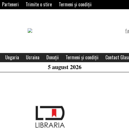
Parteneri
Trimite o stire
Termeni și condiții
Header
Widget
Area
Ungaria
Ucraina
Donații
Termeni și condiții
Contact Glasu
5 august 2026