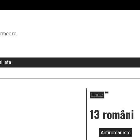
l.info
Home
13 români
Antiromanism