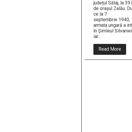
județul Sălaj, la 39
de orașul Zalău. D
ce la 7
septembrie 1940,
armata ungară a int
în Șimleul Silvaniei
iar…
abou
Read More
La
8
sept
1940
avea
loc M
de
la
Nușfa
echi
de
milita
ungur
a
ucis
11
româ