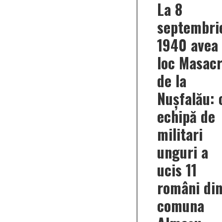
La 8
septembri
1940 avea
loc Masacr
de la
Nușfalău: 
echipă de
militari
unguri a
ucis 11
români di
comuna