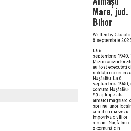
Almaşu
Mare, jud.
Bihor
Written by
Glasul.i
8 septembrie 202
La 8
septembrie 1940, 
țărani români local
au fost executați 
soldații unguri în s
Nușfalău. La 8
septembrie 1940, 
comuna Nușfalău-
Sălaj, trupe ale
armatei maghiare 
sprijinul unor localn
comit un masacru
împotriva civililor
români. Nușfalău e
o comună din