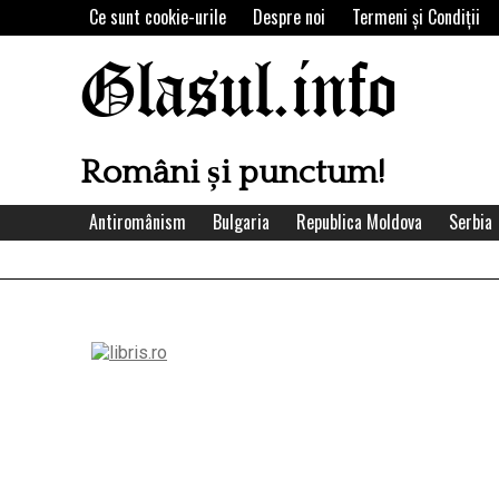
Skip
Ce sunt cookie-urile
Despre noi
Termeni şi Condiţii
to
content
Glasul.info
Români și punctum!
Antiromânism
Bulgaria
Republica Moldova
Serbia
Left
Asides