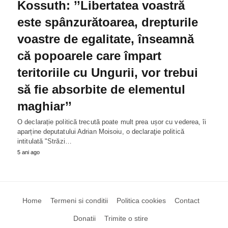
Kossuth: ’’Libertatea voastră
este spânzurătoarea, drepturile
voastre de egalitate, înseamnă
că popoarele care împart
teritoriile cu Ungurii, vor trebui
să fie absorbite de elementul
maghiar’’
O declarație politică trecută poate mult prea ușor cu vederea, îi
aparține deputatului Adrian Moisoiu, o declaraţie politică
intitulată "Străzi…
5 ani ago
Home
Termeni si conditii
Politica cookies
Contact
Donatii
Trimite o stire