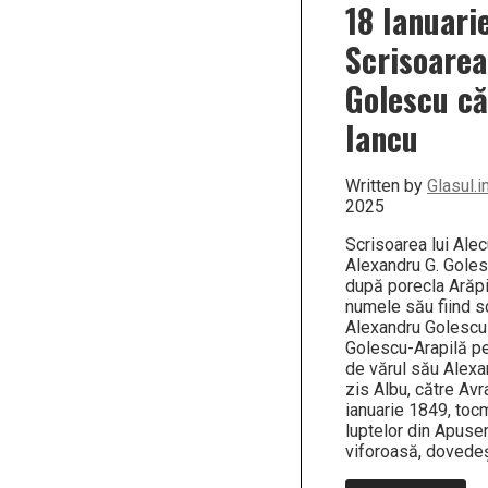
18 Ianuari
Scrisoarea
Golescu c
Iancu
Written by
Glasul.i
2025
Scrisoarea lui Alec
Alexandru G. Goles
după porecla Arăpi
numele său fiind s
Alexandru Golescu
Golescu-Arapilă pe
de vărul său Alexa
zis Albu, către Av
ianuarie 1849, toc
luptelor din Apusen
viforoasă, dovede