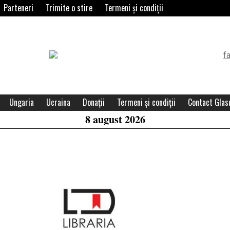
Parteneri
Trimite o stire
Termeni și condiții
Header
Widget
Area
Ungaria
Ucraina
Donații
Termeni și condiții
Contact Glasu
8 august 2026