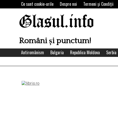
Skip
Ce sunt cookie-urile
Despre noi
Termeni şi Condiţii
to
content
Glasul.info
Români și punctum!
Antiromânism
Bulgaria
Republica Moldova
Serbia
Left
Asides