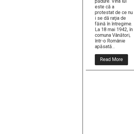
pădure. Vina lui
este că a
protestat de ce nu
i se dă raţia de
făină în întregime.
La 18 mai 1942, în
comuna Vânători,
într-o Românie
apăsată…
abou
Read More
18
Mai
1942
–
Comu
Vânăt
.
Refug
Golb
Avra
în
18
Mai
1942
a