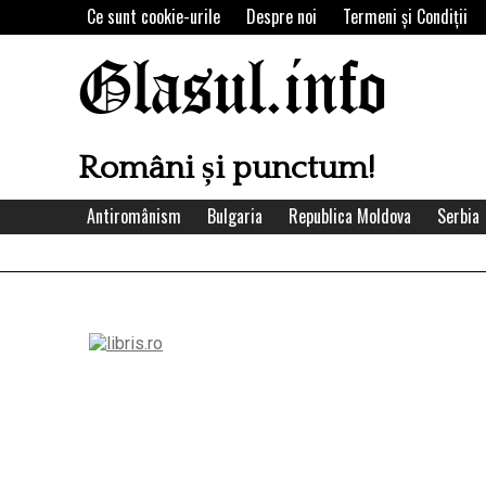
Skip
Ce sunt cookie-urile
Despre noi
Termeni şi Condiţii
to
content
Glasul.info
Români și punctum!
Antiromânism
Bulgaria
Republica Moldova
Serbia
Left
Asides