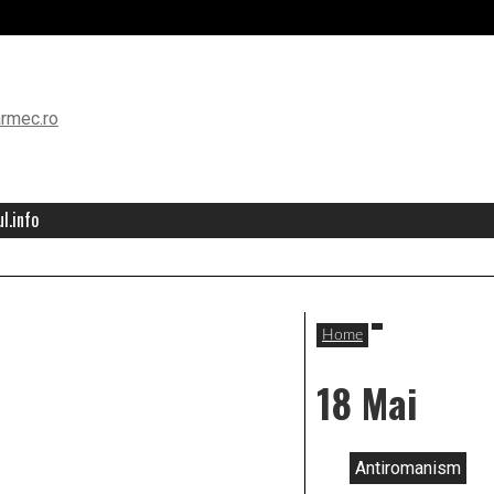
l.info
Home
18 Mai
Antiromanism