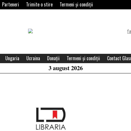
Parteneri
Trimite o stire
Termeni și condiții
Header
Widget
Area
Ungaria
Ucraina
Donații
Termeni și condiții
Contact Glasu
3 august 2026