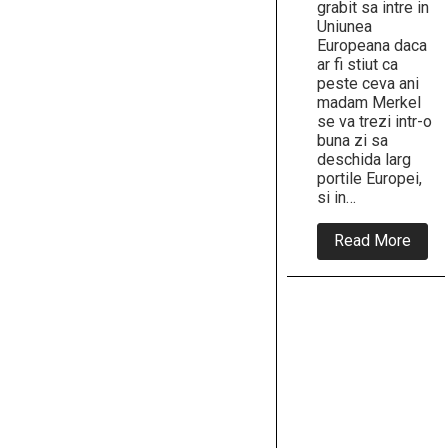
grabit sa intre in
Uniunea
Europeana daca
ar fi stiut ca
peste ceva ani
madam Merkel
se va trezi intr-o
buna zi sa
deschida larg
portile Europei,
si in…
abou
Read More
Actua
UE
nici
măca
nu
mai
seam
cu
versi
care
a
fost
vând