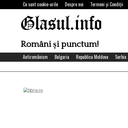
Skip
Ce sunt cookie-urile
Despre noi
Termeni şi Condiţii
to
content
Glasul.info
Români și punctum!
Antiromânism
Bulgaria
Republica Moldova
Serbia
Left
Asides