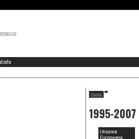
l.info
Home
1995-2007
Uniunea
Europeana