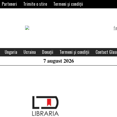
Parteneri
Trimite o stire
Termeni și condiții
Header
Widget
Area
Ungaria
Ucraina
Donații
Termeni și condiții
Contact Glasu
7 august 2026