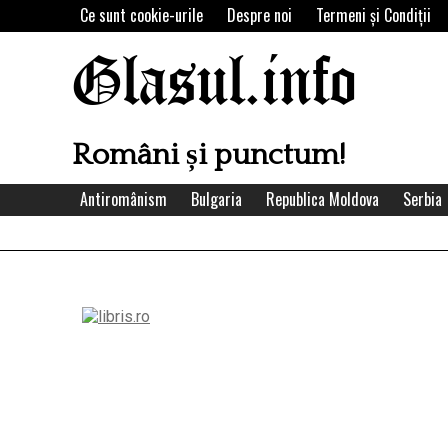
Skip
Ce sunt cookie-urile
Despre noi
Termeni şi Condiţii
to
content
Glasul.info
Români și punctum!
Antiromânism
Bulgaria
Republica Moldova
Serbia
Left
Asides