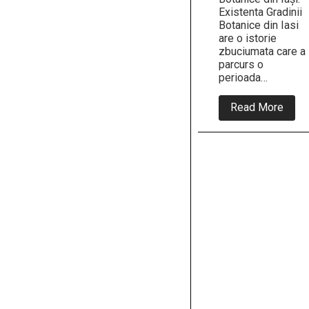
Existenta Gradinii
Botanice din Iasi
are o istorie
zbuciumata care a
parcurs o
perioada…
abou
Read More
Pe
2
febru
1816
se
nast
Anas
Fătu,
medi
și
natur
româ
fonda
Grădi
Bota
din
Iași