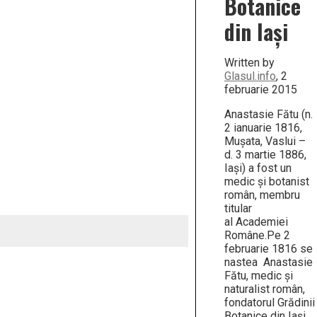
Botanice
din Iași
Written by
Glasul.info
, 2
februarie 2015
Anastasie Fătu (n.
2 ianuarie 1816,
Mușata, Vaslui –
d. 3 martie 1886,
Iași) a fost un
medic și botanist
român, membru
titular
al Academiei
Române.Pe 2
februarie 1816 se
nastea Anastasie
Fătu, medic și
naturalist român,
fondatorul Grădinii
Botanice din Iași.