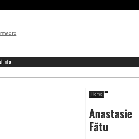
l.info
Home
Anastasie
Fătu