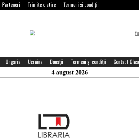
Parteneri
Trimite o stire
Termeni și condiții
Header
Widget
Area
Ungaria
Ucraina
Donații
Termeni și condiții
Contact Glasu
4 august 2026