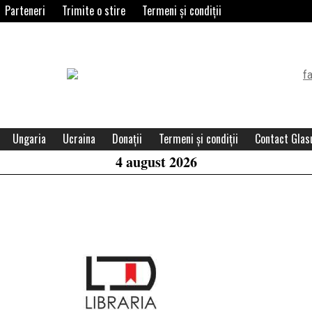
Parteneri
Trimite o stire
Termeni și condiții
Header
Widget
Area
Ungaria
Ucraina
Donații
Termeni și condiții
Contact Glasu
4 august 2026