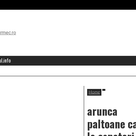
l.info
Home
arunca
paltoane c