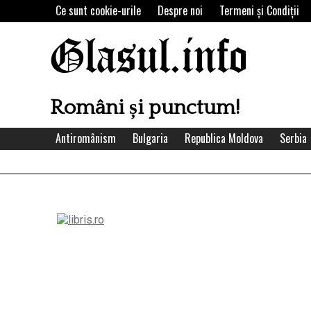
Skip
Ce sunt cookie-urile
Despre noi
Termeni şi Condiţii
to
content
Glasul.info
Români și punctum!
Antiromânism
Bulgaria
Republica Moldova
Serbia
Left
Asides