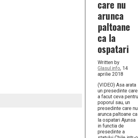
care nu
arunca
paltoane
ca la
ospatari
Written by
Glasul.info
, 14
aprilie 2018
(VIDEO) Asa arata
un presedinte care
a facut ceva pentr
poporul sau, un
presedinte care nu
arunca paltoane ca
la ospatari Ajunsa
in functia de
presedinte a
statului Chile intr-o