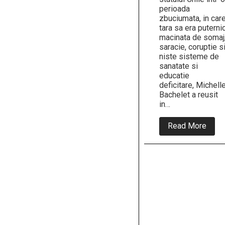
perioada
zbuciumata, in car
tara sa era puterni
macinata de somaj
saracie, coruptie s
niste sisteme de
sanatate si
educatie
deficitare, Michell
Bachelet a reusit
in…
abou
Read More
(VID
Asa
arata
un
prese
care
a
facut
ceva
pentr
popor
sau,