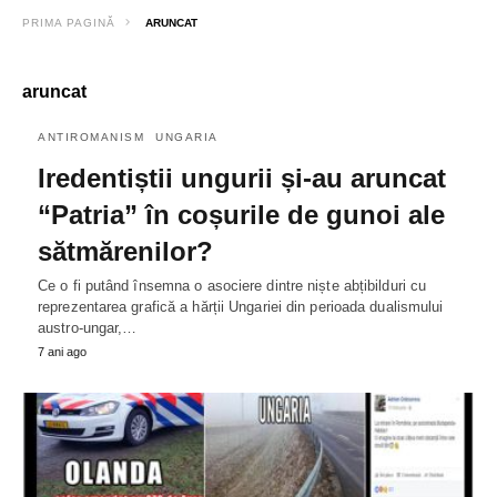
PRIMA PAGINĂ
ARUNCAT
aruncat
ANTIROMANISM
UNGARIA
Iredentiștii ungurii și-au aruncat
“Patria” în coșurile de gunoi ale
sătmărenilor?
Ce o fi putând însemna o asociere dintre niște abțibilduri cu
reprezentarea grafică a hărții Ungariei din perioada dualismului
austro-ungar,…
7 ani ago