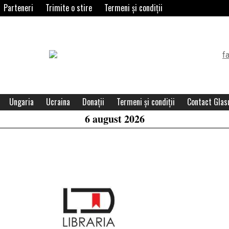
Parteneri
Trimite o stire
Termeni și condiții
Header
Widget
Area
Ungaria
Ucraina
Donații
Termeni și condiții
Contact Glasu
6 august 2026