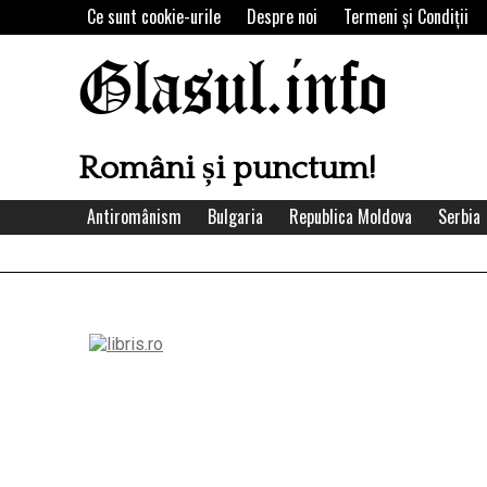
Skip
Ce sunt cookie-urile
Despre noi
Termeni şi Condiţii
to
content
Glasul.info
Români și punctum!
Antiromânism
Bulgaria
Republica Moldova
Serbia
Left
Asides