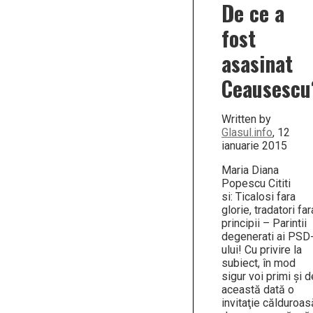
De ce a
fost
asasinat
Ceausescu
Written by
Glasul.info
, 12
ianuarie 2015
Maria Diana
Popescu Cititi
si: Ticalosi fara
glorie, tradatori far
principii – Parintii
degenerati ai PSD
ului! Cu privire la
subiect, în mod
sigur voi primi şi d
această dată o
invitaţie călduroas