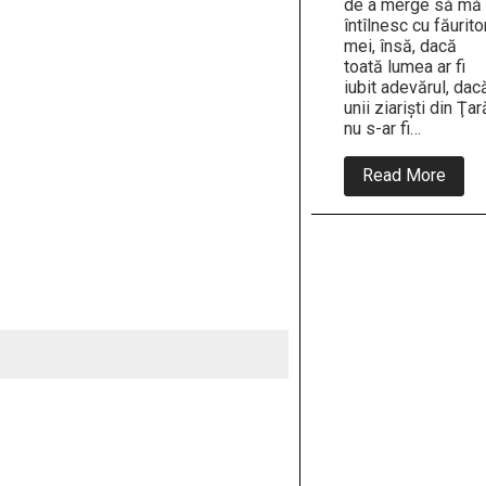
de a merge să mă
întîlnesc cu făuritor
mei, însă, dacă
toată lumea ar fi
iubit adevărul, dac
unii ziarişti din Ţar
nu s-ar fi…
abou
Read More
De
ce
a
fost
asasi
Ceau