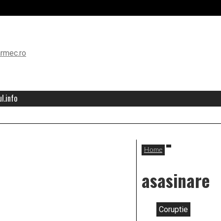
l.info
Home
asasinare
Coruptie