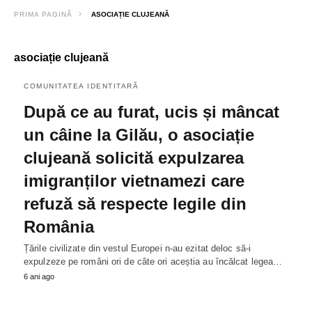
PRIMA PAGINĂ
ASOCIAȚIE CLUJEANĂ
asociație clujeană
COMUNITATEA IDENTITARĂ
După ce au furat, ucis și mâncat
un câine la Gilău, o asociație
clujeană solicită expulzarea
imigranților vietnamezi care
refuză să respecte legile din
România
Țările civilizate din vestul Europei n-au ezitat deloc să-i
expulzeze pe români ori de câte ori aceștia au încălcat legea…
6 ani ago