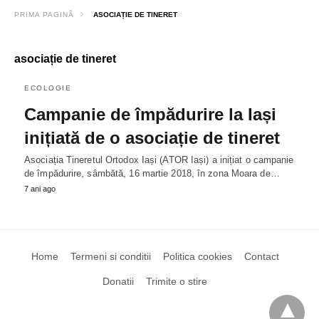
PRIMA PAGINĂ
ASOCIAȚIE DE TINERET
asociație de tineret
ECOLOGIE
Campanie de împădurire la Iași
inițiată de o asociație de tineret
Asociația Tineretul Ortodox Iași (ATOR Iași) a inițiat o campanie
de împădurire, sâmbătă, 16 martie 2018, în zona Moara de…
7 ani ago
Home
Termeni si conditii
Politica cookies
Contact
Donatii
Trimite o stire