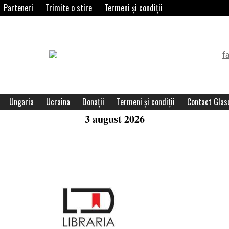
Parteneri
Trimite o stire
Termeni și condiții
Header
Widget
Area
Ungaria
Ucraina
Donații
Termeni și condiții
Contact Glasu
3 august 2026