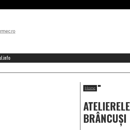
l.info
Home
ATELIERELE
BRÂNCUȘI