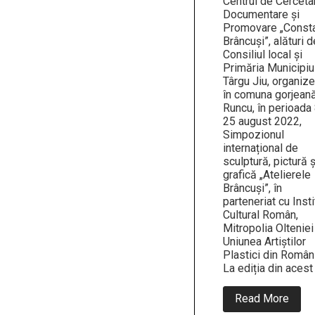
Centrul de Cerceta
Documentare şi
Promovare „Consta
Brâncuşi”, alături d
Consiliul local şi
Primăria Municipiu
Târgu Jiu, organiz
în comuna gorjean
Runcu, în perioada
25 august 2022,
Simpozionul
internațional de
sculptură, pictură ş
grafică „Atelierele
Brâncuşi”, în
parteneriat cu Insti
Cultural Român,
Mitropolia Olteniei
Uniunea Artiștilor
Plastici din Român
La ediția din acest
abou
Read More
ATEL