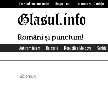
Skip
Ce sunt cookie-urile
Despre noi
Termeni şi Condiţii
to
content
Glasul.info
Români și punctum!
Antiromânism
Bulgaria
Republica Moldova
Serbia
Left
Asides