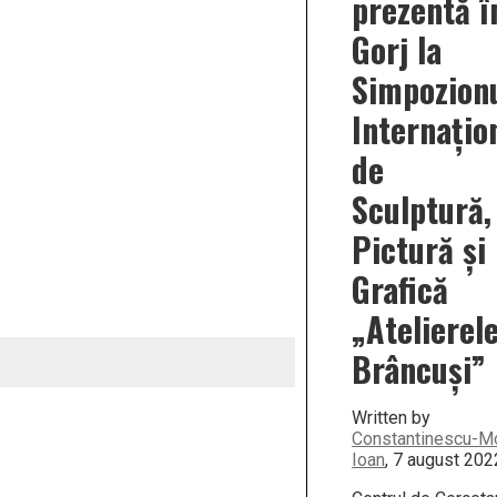
prezentă î
Gorj la
Simpozion
Internațio
de
Sculptură,
Pictură și
Grafică
„Atelierel
Brâncuși”
Written by
Constantinescu-M
Ioan
, 7 august 202