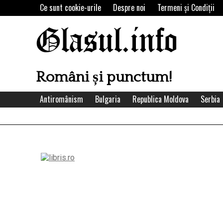
Skip
Ce sunt cookie-urile
Despre noi
Termeni şi Condiţii
to
content
Glasul.info
Români și punctum!
Antiromânism
Bulgaria
Republica Moldova
Serbia
Left
Asides