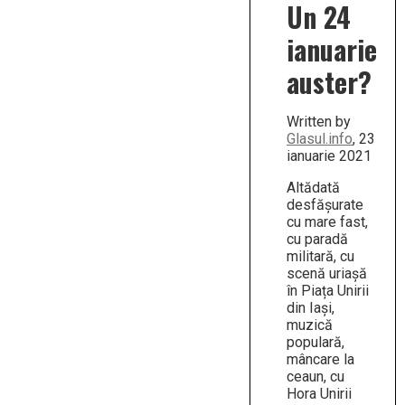
Un 24
ianuarie
auster?
Written by
Glasul.info
, 23
ianuarie 2021
Altădată
desfășurate
cu mare fast,
cu paradă
militară, cu
scenă uriașă
în Piața Unirii
din Iași,
muzică
populară,
mâncare la
ceaun, cu
Hora Unirii