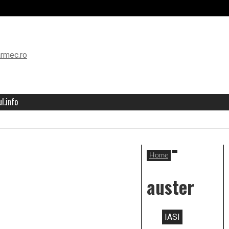
l.info
Home
auster
IASI