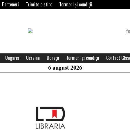
Parteneri
Trimite o stire
Termeni și condiții
Header
Widget
Area
Ungaria
Ucraina
Donații
Termeni și condiții
Contact Glasu
6 august 2026