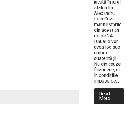
jucată în jurul
statuii lui
Alexandru
Ioan Cuza,
manifestările
din acest an
de pe 24
ianuarie vor
avea loc sub
umbra
austerității.
Nu din cauze
financiare, ci
în condițiile
impuse de…
Read
about
More
Un
24
ianuarie
auster?