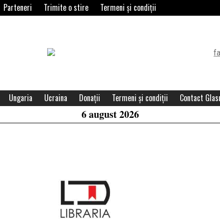
Parteneri
Trimite o stire
Termeni și condiții
Header
Widget
Area
Ungaria
Ucraina
Donații
Termeni și condiții
Contact Glasu
6 august 2026