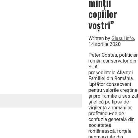
minții
copiilor
voștri”
Written by
Glasul.info
,
14 aprilie 2020
Peter Costea, politicia
român conservator din
SUA,
președintele Alianței
Familiei din România,
luptător consecvent
pentru valorile creștine
și pro-familie a sesiza
și el că pe lipsa de
vigilență a românilor,
profitându-se de
confuzia generală din
societatea
românească, forțele
neomarxiste din