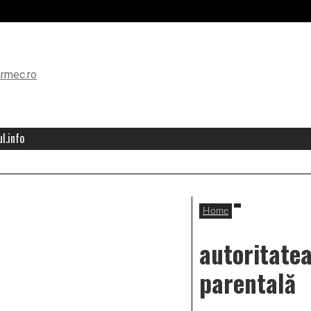
l.info
Home
autoritate
parentală