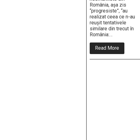
România, așa zis
“progresiste”, “au
realizat ceea ce n-au
reușit tentativele
similare din trecut în
România:…
about
Read More
Peter
Costea:
“Statul
român
v-
a
subminat
autoritate
parentală
și
a
făcut
încă
un
pas
decisiv
spre
confiscar