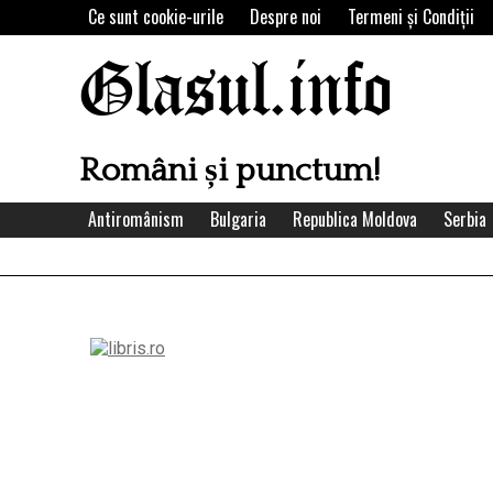
Skip
Ce sunt cookie-urile
Despre noi
Termeni şi Condiţii
to
content
Glasul.info
Români și punctum!
Antiromânism
Bulgaria
Republica Moldova
Serbia
Left
Asides