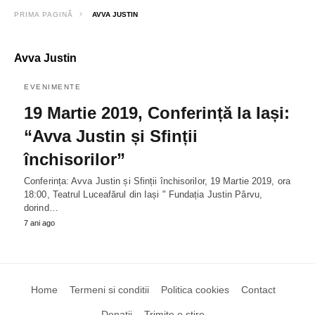
PRIMA PAGINĂ
AVVA JUSTIN
Avva Justin
EVENIMENTE
19 Martie 2019, Conferință la Iași:
“Avva Justin și Sfinții
închisorilor”
Conferința: Avva Justin și Sfinții închisorilor, 19 Martie 2019, ora
18:00, Teatrul Luceafărul din Iași " Fundația Justin Pârvu,
dorind…
7 ani ago
Home
Termeni si conditii
Politica cookies
Contact
Donatii
Trimite o stire