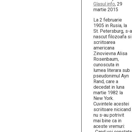
Glasul.info
, 29
martie 2015
La 2 februarie
1905 in Rusia, la
St. Petersburg, s-a
nascut filozoafa si
scriitoarea
americana
Zinovievna Alisa
Rosenbaum,
cunoscuta in
lumea literara sub
pseudonimul Ayn
Rand, care a
decedat in luna
martie 1982 la
New York.
Cuvintele acestei
scriitoare nicicand
nu s-au potrivit
mai bine ca in
aceste vremuri:
,,Cand vei constata