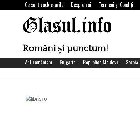
Skip
Ce sunt cookie-urile
Despre noi
Termeni şi Condiţii
to
content
Glasul.info
Români și punctum!
Antiromânism
Bulgaria
Republica Moldova
Serbia
Left
Asides