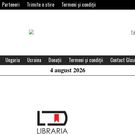
Parteneri
Trimite o stire
Termeni și condiții
Header
Widget
Area
Ungaria
Ucraina
Donații
Termeni și condiții
Contact Glasu
4 august 2026