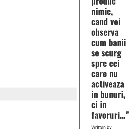
produc
nimic,
cand vei
observa
cum banii
se scurg
spre cei
care nu
activeaza
in bunuri,
ci in
favoruri…
Written by