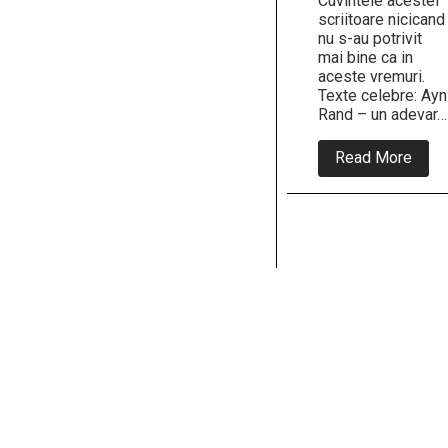
Cuvintele acestei
scriitoare nicicand
nu s-au potrivit
mai bine ca in
aceste vremuri.
Texte celebre: Ayn
Rand – un adevar…
abou
Read More
Text
celeb
Ayn
Rand
–
un
adev
care
se
potri
vremu
in
care
traim