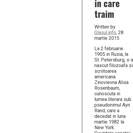
in care
vei
obse
traim
cum
banii
se
Written by
scur
spre
Glasul.info
, 28
cei
martie 2015
care
nu
La 2 februarie
activ
1905 in Rusia, la
in
St. Petersburg, s-
bunur
nascut filozoafa si
ci
in
scriitoarea
favor
americana
Zinovievna Alisa
Rosenbaum,
cunoscuta in
lumea literara sub
pseudonimul Ayn
Rand, care a
decedat in luna
martie 1982 la
New York.