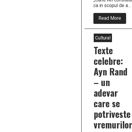
ca in scopul de a…
abou
Read More
Ayn
Rand
:”
Cand
Cultural
vei
const
Texte
ca
in
celebre:
scop
de
Ayn Rand
a
produ
– un
trebu
sa
obtii
adevar
apro
de
care se
la
acei
potriveste
care
nu
vremurilo
prod
nimic
cand