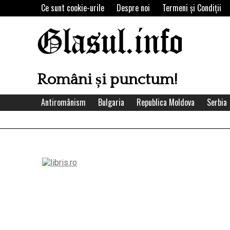
Skip
Ce sunt cookie-urile
Despre noi
Termeni şi Condiţii
to
content
Glasul.info
Români și punctum!
Antiromânism
Bulgaria
Republica Moldova
Serbia
Left
Asides