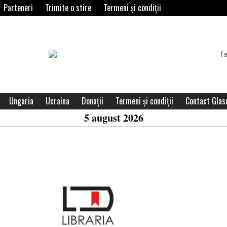
Parteneri
Trimite o stire
Termeni și condiții
Header
Widget
Area
Ungaria
Ucraina
Donații
Termeni și condiții
Contact Glasu
5 august 2026