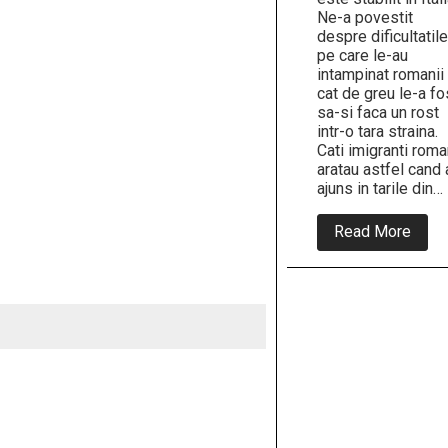
Ne-a povestit
despre dificultatile
pe care le-au
intampinat romanii 
cat de greu le-a fo
sa-si faca un rost
intr-o tara straina.
Cati imigranti roma
aratau astfel cand 
ajuns in tarile din…
abou
Read More
Nemt
au
drept
Le-
a
inneb
babac
pardo
cance