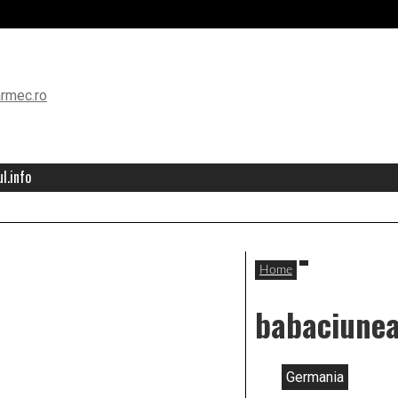
l.info
Home
babaciune
Germania