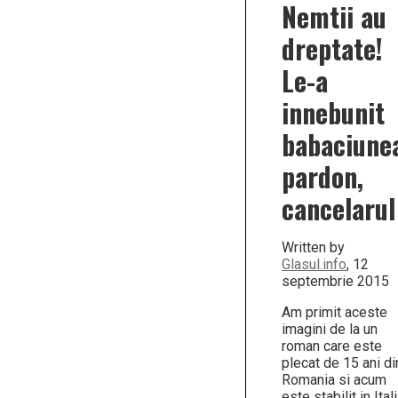
Nemtii au
dreptate!
Le-a
innebunit
babaciune
pardon,
cancelarul
Written by
Glasul.info
, 12
septembrie 2015
Am primit aceste
imagini de la un
roman care este
plecat de 15 ani di
Romania si acum
este stabilit in Itali