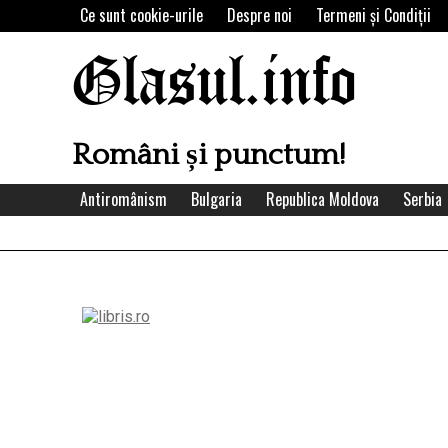
Skip
Ce sunt cookie-urile
Despre noi
Termeni şi Condiţii
to
content
Glasul.info
Români și punctum!
Antiromânism
Bulgaria
Republica Moldova
Serbia
Left
Asides