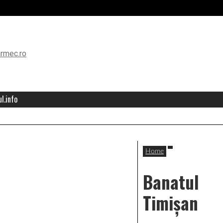
l.info
Home
Banatul
Timişan