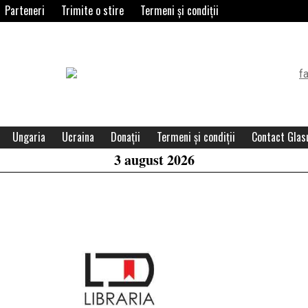
Parteneri
Trimite o stire
Termeni și condiții
Header
Widget
Area
Ungaria
Ucraina
Donații
Termeni și condiții
Contact Glasu
3 august 2026