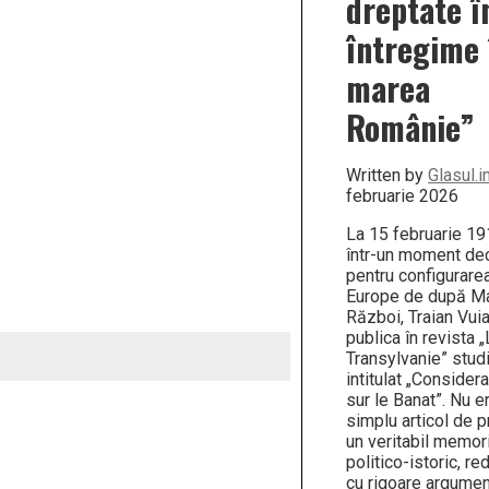
dreptate î
întregime 
marea
Românie”
Written by
Glasul.i
februarie 2026
La 15 februarie 19
într-un moment dec
pentru configurarea
Europe de după M
Război, Traian Vui
publica în revista „
Transylvanie” studi
intitulat „Considera
sur le Banat”. Nu e
simplu articol de p
un veritabil memor
politico-istoric, re
cu rigoare argumen