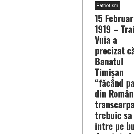
Patriotism
15 Februar
1919 – Tra
Vuia a
precizat c
Banatul
Timişan
“făcând pa
din Român
transcarpa
trebuie sa
intre pe b