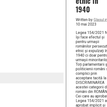
etnic în
1940
Written by
Glasul.i
10 mai 2023
Legea 154/2021 
își face efectul și
pentru urmașii
românilor persecut
etnic și expulzați î
1940 ci doar pentr
urmașii minoritarilo
Toți parlamentarii ș
politicienii români 
complici prin
acceptare tacită la
DISCRIMINAREA
acestei categorii 
români din ROMÂN
Cei care au aproba
Legea 154/2021 a
aprobat implicit și