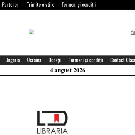
Parteneri
Trimite o stire
Termeni și condiții
Header
Widget
Area
Ungaria
Ucraina
Donații
Termeni și condiții
Contact Glasu
4 august 2026