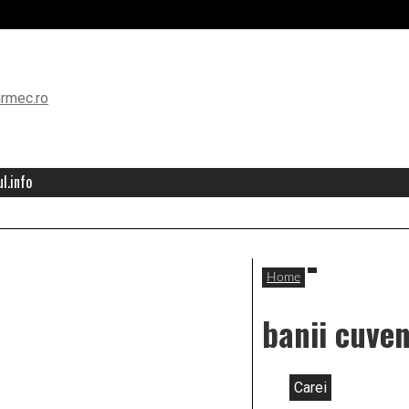
l.info
Home
banii cuven
Carei