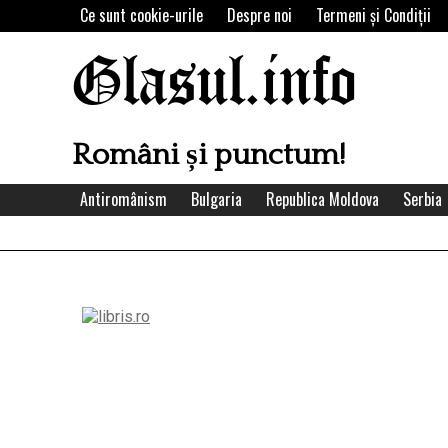
Skip
Ce sunt cookie-urile
Despre noi
Termeni şi Condiţii
to
content
Glasul.info
Români și punctum!
Antiromânism
Bulgaria
Republica Moldova
Serbia
Left
Asides