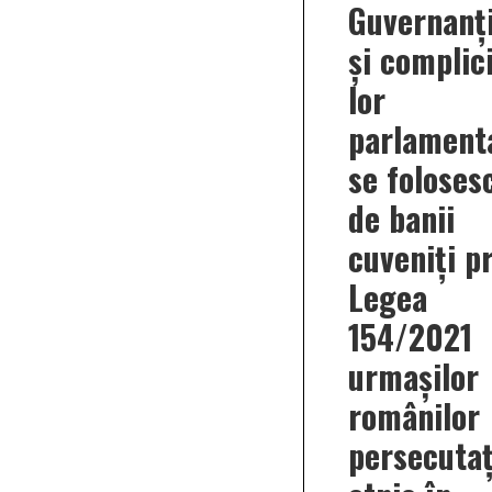
Guvernanți
și complici
lor
parlament
se foloses
de banii
cuveniți p
Legea
154/2021
urmașilor
românilor
persecutaț