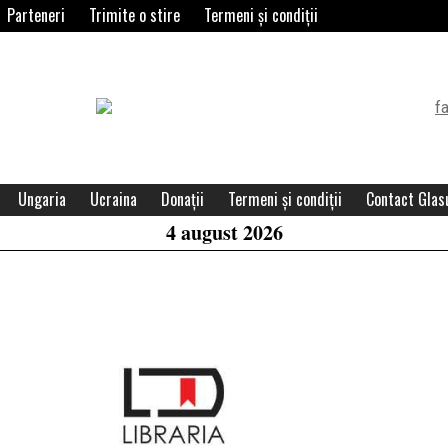
Parteneri
Trimite o stire
Termeni și condiții
Header
Widget
Area
Ungaria
Ucraina
Donații
Termeni și condiții
Contact Glasu
4 august 2026