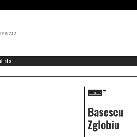
l.info
Home
Basescu
Zglobiu