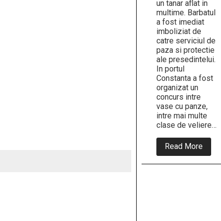
un tanar aflat in
multime. Barbatul
a fost imediat
imboliziat de
catre serviciul de
paza si protectie
ale presedintelui.
In portul
Constanta a fost
organizat un
concurs intre
vase cu panze,
intre mai multe
clase de veliere…
abou
Read More
Base
scuip
de
un
tanar
la
Cons