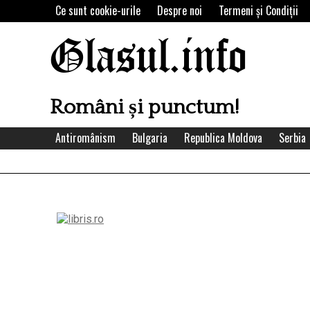
Skip
Ce sunt cookie-urile
Despre noi
Termeni şi Condiţii
to
content
Glasul.info
Români și punctum!
Antiromânism
Bulgaria
Republica Moldova
Serbia
Left
Asides