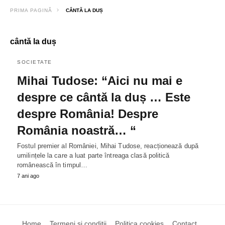
PRIMA PAGINĂ
CÂNTĂ LA DUȘ
cântă la duș
SOCIETATE
Mihai Tudose: “Aici nu mai e
despre ce cântă la duș … Este
despre România! Despre
România noastră… “
Fostul premier al României, Mihai Tudose, reacționează după
umilințele la care a luat parte întreaga clasă politică
românească în timpul…
7 ani ago
Home
Termeni si conditii
Politica cookies
Contact