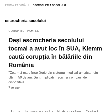
PRIMA PAGINĂ
ESCROCHERIA SECOLULUI
escrocheria secolului
CORUPTIE
PAMFLET
Deși escrocheria secolului
tocmai a avut loc în SUA, Klemm
caută corupția în bălăriile din
România
"Cea mai mare înșelătorie din sistemul medical american din
ultimii 50 de ani. Sunt implicați medici și companii de
dispozitive…
7 ani ago
Home
Termeni si conditii
Politica cookies
Contact