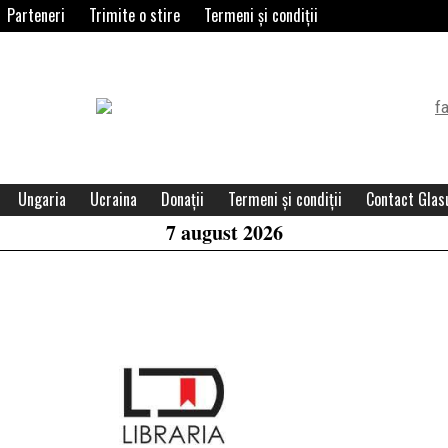
Parteneri
Trimite o stire
Termeni și condiții
Header
Widget
Area
Ungaria
Ucraina
Donații
Termeni și condiții
Contact Glasu
7 august 2026