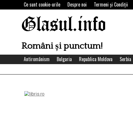
Skip
Ce sunt cookie-urile
Despre noi
Termeni şi Condiţii
to
content
Glasul.info
Români și punctum!
Antiromânism
Bulgaria
Republica Moldova
Serbia
Left
Asides