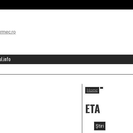
l.info
Home
ETA
Știri