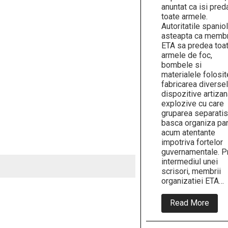
anuntat ca isi pred
toate armele.
Autoritatile spanio
asteapta ca membr
ETA sa predea toa
armele de foc,
bombele si
materialele folosit
fabricarea diverse
dispozitive artizan
explozive cu care
gruparea separatis
basca organiza pa
acum atentante
impotriva fortelor
guvernamentale. P
intermediul unei
scrisori, membrii
organizatiei ETA…
abou
Read More
ETA
(Eusk
Ta