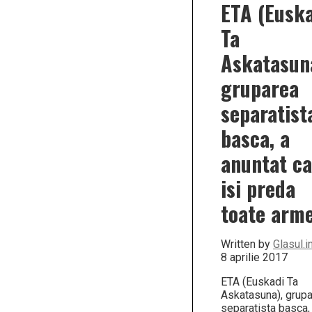
ETA (Eusk
Ta
Askatasun
gruparea
separatist
basca, a
anuntat ca
isi preda
toate arme
Written by
Glasul.i
8 aprilie 2017
ETA (Euskadi Ta
Askatasuna), grup
separatista basca,