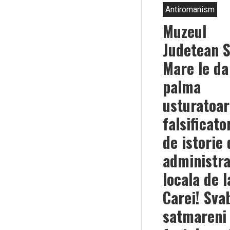
Antiromanism
Muzeul
Judetean 
Mare le da
palma
usturatoar
falsificato
de istorie 
administra
locala de l
Carei! Svab
satmareni