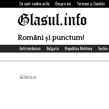
Skip
Ce sunt cookie-urile
Despre noi
Termeni şi Condiţii
to
content
Glasul.info
Români și punctum!
Antiromânism
Bulgaria
Republica Moldova
Serbia
Left
Asides