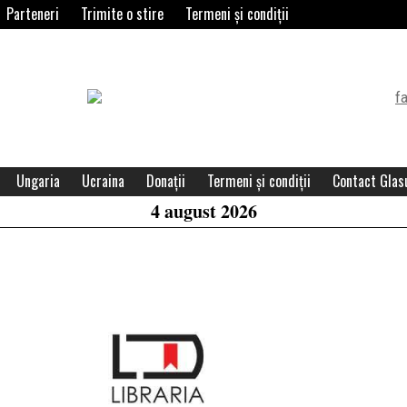
Parteneri
Trimite o stire
Termeni și condiții
Header
Widget
Area
Ungaria
Ucraina
Donații
Termeni și condiții
Contact Glasu
4 august 2026