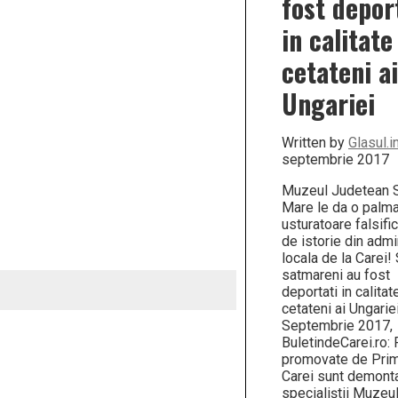
fost depor
in calitate
cetateni ai
Ungariei
Written by
Glasul.i
septembrie 2017
Muzeul Judetean 
Mare le da o palm
usturatoare falsific
de istorie din admi
locala de la Carei!
satmareni au fost
deportati in calitat
cetateni ai Ungarie
Septembrie 2017,
BuletindeCarei.ro: 
promovate de Prim
Carei sunt demont
specialiștii Muzeul