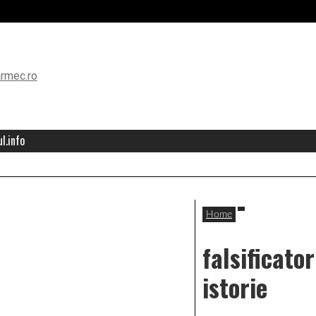
l.info
Home
falsificator
istorie