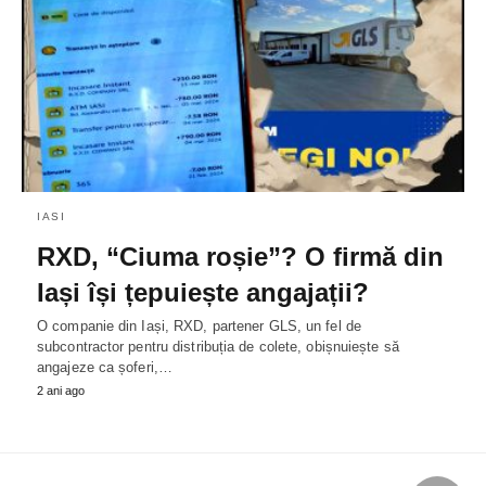
IASI
RXD, “Ciuma roșie”? O firmă din
Iași își țepuiește angajații?
O companie din Iași, RXD, partener GLS, un fel de
subcontractor pentru distribuția de colete, obișnuiește să
angajeze ca șoferi,…
2 ani ago