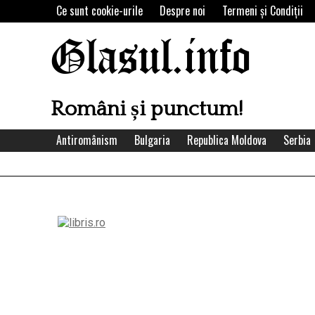
Skip
Ce sunt cookie-urile
Despre noi
Termeni şi Condiţii
to
content
Glasul.info
Români și punctum!
Antiromânism
Bulgaria
Republica Moldova
Serbia
Left
Asides