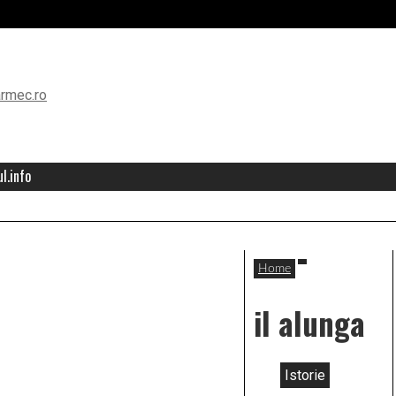
l.info
Home
il alunga
Istorie