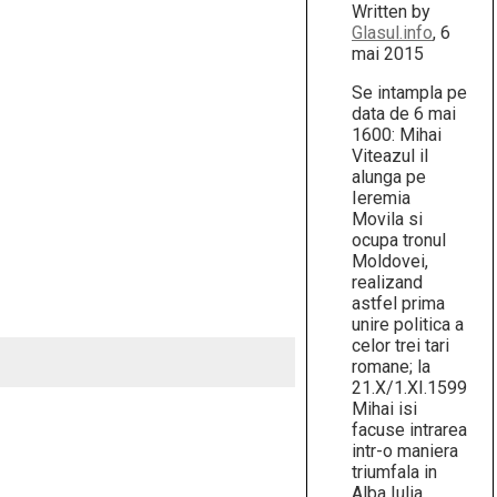
Written by
Glasul.info
, 6
mai 2015
Se intampla pe
data de 6 mai
1600: Mihai
Viteazul il
alunga pe
Ieremia
Movila si
ocupa tronul
Moldovei,
realizand
astfel prima
unire politica a
celor trei tari
romane; la
21.X/1.XI.1599
Mihai isi
facuse intrarea
intr-o maniera
triumfala in
Alba Iulia,