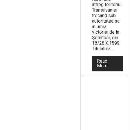
intreg teritoriul
Transilvaniei
trecand sub
autoritatea sa
in urma
victoriei de la
Şelimbăr, din
18/28.X.1599.
Titulatura…
Read
about
More
Pe
6
mai
1600
Mihai
Viteazul
îl
alungă
pe
Ieremia
Movilă
și
obține