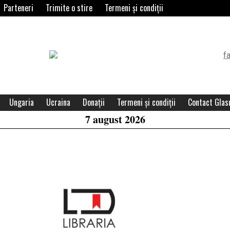
Parteneri
Trimite o stire
Termeni și condiții
Header
Widget
Area
Ungaria
Ucraina
Donații
Termeni și condiții
Contact Glasu
7 august 2026