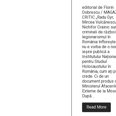
editorial de Florin
Dobrescu / MAGA
CRITIC „Radu Gyr,
Mircea Vulcănescu
Nichifor Crainic su
criminali de război!
legionarismul în
România înflorește
nu e vorba de o no
ieșire publică a
Institutului Naționa
pentru Studiul
Holocaustului în
România, cum ați p
crede. Ci de un
document produs 
Ministerul Afaceril
Externe de la Mos
După…
abou
Read More
Amba
Rusie