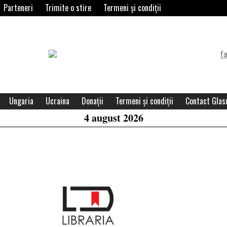
Parteneri
Trimite o stire
Termeni și condiții
Header
Widget
Area
Ungaria
Ucraina
Donații
Termeni și condiții
Contact Glasu
4 august 2026