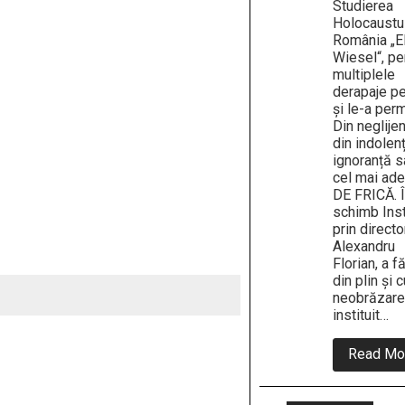
Studierea
Holocaustul
România „E
Wiesel“, pe
multiplele
derapaje pe
și le-a per
Din neglijen
din indolenț
ignoranță s
cel mai ade
DE FRICĂ. 
schimb Insti
prin director
Alexandru
Florian, a f
din plin și c
neobrăzare
instituit…
Read Mo