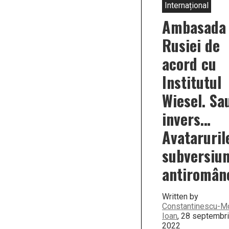
Internațional
Ambasada
Rusiei de
acord cu
Institutul
Wiesel. Sa
invers…
Avataruril
subversiun
antiromân
Written by
Constantinescu-M
Ioan
, 28 septembr
2022