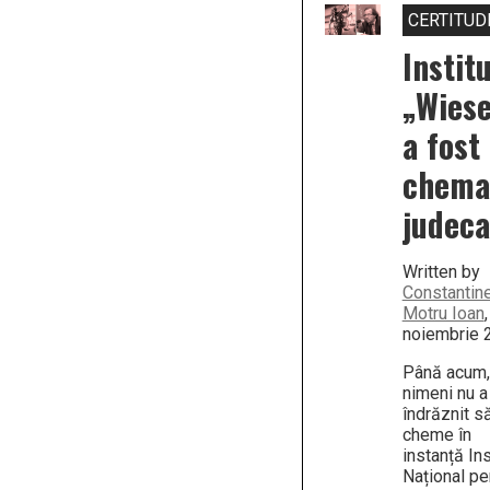
CERTITUD
Instit
„Wiese
a fost
chema
judeca
Written by
Constantin
Motru Ioan
,
noiembrie 
Până acum,
nimeni nu a
îndrăznit s
cheme în
instanță Ins
Național pe