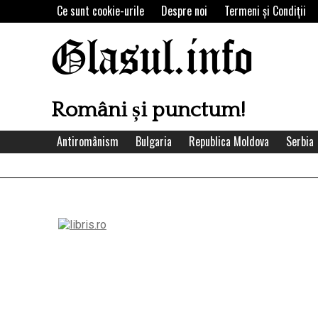
Skip
Ce sunt cookie-urile
Despre noi
Termeni şi Condiţii
to
content
Glasul.info
Români și punctum!
Antiromânism
Bulgaria
Republica Moldova
Serbia
Left
Asides