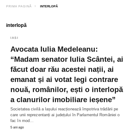
PRIMA PAGINĂ
INTERLOPĂ
interlopă
IASI
Avocata Iulia Medeleanu:
“Madam senator Iulia Scântei, ai
făcut doar rău acestei nații, ai
emanat și ai votat legi contrare
nouă, românilor, ești o interlopă
a clanurilor imobiliare ieșene”
Societatea civilă a Iașului reacționează împotriva trădării pe
care unii reprezentanți ai județului în Parlamentul României o
fac în mod…
5 ani ago