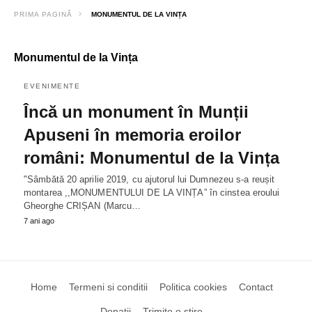
PRIMA PAGINĂ
MONUMENTUL DE LA VINȚA
Monumentul de la Vința
EVENIMENTE
Încă un monument în Munții
Apuseni în memoria eroilor
români: Monumentul de la Vința
"Sâmbătă 20 aprilie 2019, cu ajutorul lui Dumnezeu s-a reușit
montarea ,,MONUMENTULUI DE LA VINȚA” în cinstea eroului
Gheorghe CRIȘAN (Marcu…
7 ani ago
Home
Termeni si conditii
Politica cookies
Contact
Donatii
Trimite o stire