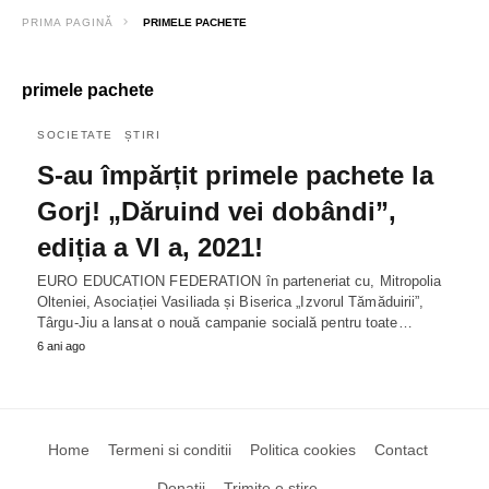
PRIMA PAGINĂ
PRIMELE PACHETE
primele pachete
SOCIETATE
ȘTIRI
S-au împărțit primele pachete la
Gorj! „Dăruind vei dobândi”,
ediția a VI a, 2021!
EURO EDUCATION FEDERATION în parteneriat cu, Mitropolia
Olteniei, Asociației Vasiliada și Biserica „Izvorul Tămăduirii”,
Târgu-Jiu a lansat o nouă campanie socială pentru toate…
6 ani ago
Home
Termeni si conditii
Politica cookies
Contact
Donatii
Trimite o stire