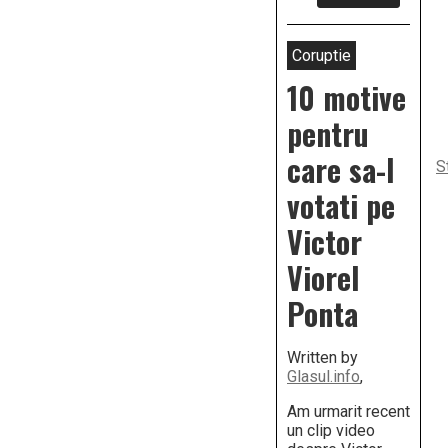
10
motive
pentru
care
Coruptie
să-
l
10 motive
votați
pe
pentru
Victor
Viorel
care sa-l
Ponta
S
votati pe
Victor
Viorel
Ponta
Written by
Glasul.info
,
Am urmarit recent
un clip video