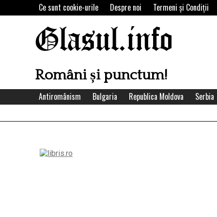
Skip
Ce sunt cookie-urile
Despre noi
Termeni şi Condiţii
to
content
Glasul.info
Români și punctum!
Antiromânism
Bulgaria
Republica Moldova
Serbia
Left
Asides