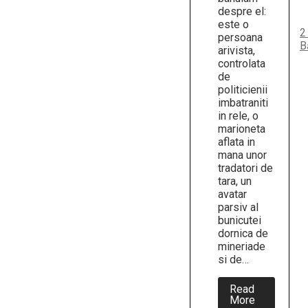
despre el:
este o
2
persoana
B
arivista,
controlata
de
politicienii
imbatraniti
in rele, o
marioneta
aflata in
mana unor
tradatori de
tara, un
avatar
parsiv al
bunicutei
dornica de
mineriade
si de…
Read
about
More