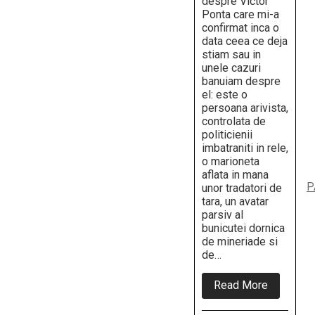
despre Victor
Ponta care mi-a
confirmat inca o
data ceea ce deja
stiam sau in
unele cazuri
banuiam despre
el: este o
persoana arivista,
controlata de
politicienii
imbatraniti in rele,
o marioneta
aflata in mana
P
unor tradatori de
tara, un avatar
parsiv al
bunicutei dornica
de mineriade si
de…
about
Read More
10
motive