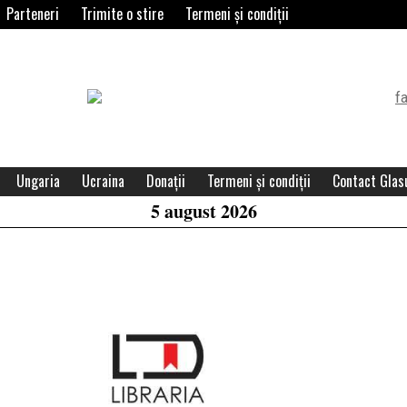
Parteneri
Trimite o stire
Termeni și condiții
Header
Widget
Area
Ungaria
Ucraina
Donații
Termeni și condiții
Contact Glasu
5 august 2026