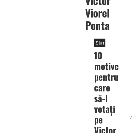
Victor
Viorel
Ponta
Știri
10
motive
pentru
care
să-l
votați
pe
2
Victor