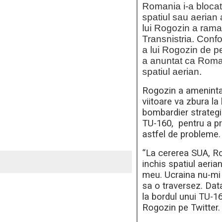
Romania i-a blocat
spatiul sau aerian
lui Rogozin a rama
Transnistria. Conf
a lui Rogozin de pe
a anuntat ca Roman
spatiul aerian.
Rogozin a ameninta
viitoare va zbura la
bombardier strategi
TU-160, pentru a p
astfel de probleme.
“La cererea SUA, R
inchis spatiul aeria
meu. Ucraina nu-mi
sa o traversez. Data
la bordul unui TU-16
Rogozin pe Twitter.