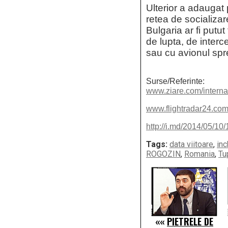
Ulterior a adaugat
retea de socializa
Bulgaria ar fi putut
de lupta, de interc
sau cu avionul spre
Surse/Referinte:
www.ziare.com/internat
www.flightradar24.c
http://i.md/2014/05/10
Tags:
data viitoare
,
inc
ROGOZIN
,
Romania
,
Tu
««
PIETRELE DE