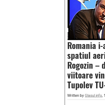
Romania i-a
spatiul aer
Rogozin – 
viitoare vi
Tupolev TU
Written by
Glasul.info
,