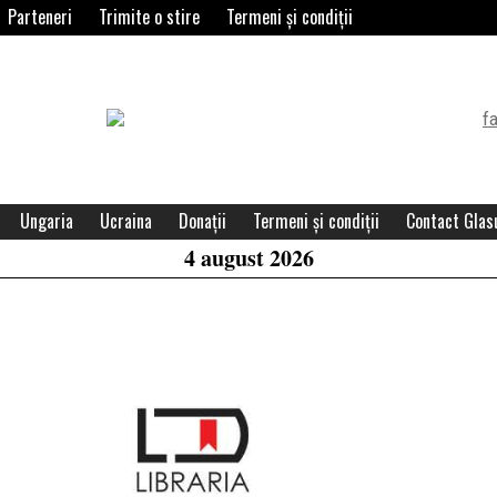
Parteneri
Trimite o stire
Termeni și condiții
Header
Widget
Area
Ungaria
Ucraina
Donații
Termeni și condiții
Contact Glasu
4 august 2026