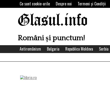
Skip
Ce sunt cookie-urile
Despre noi
Termeni şi Condiţii
to
content
Glasul.info
Români și punctum!
Antiromânism
Bulgaria
Republica Moldova
Serbia
Left
Asides