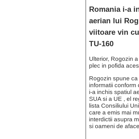
Romania i-a in
aerian lui Rog
viitoare vin c
TU-160
Ulterior, Rogozin 
plec in pofida aceste
Rogozin spune ca ar
informatii conform
i-a inchis spatiul a
SUA si a UE , el r
lista Consiliului U
care a emis mai mu
interdictii asupra m
si oameni de afacer