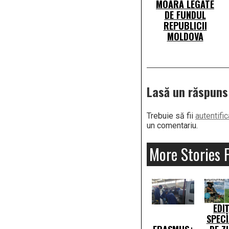
MOARA LEGATE
DE FUNDUL
REPUBLICII
MOLDOVA
Lasă un răspuns
Trebuie să fii
autentific
un comentariu.
More Stories 
EDIȚ
SPEC