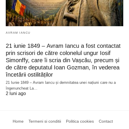
AVRAM IANCU
21 iunie 1849 – Avram Iancu a fost contactat
prin scrisori de către colonelul ungur Iosif
Simonffy, care îi scria din Vașcău, precum și
de către deputatul Ioan Gozman, în vederea
încetării ostilităților
21 Iunie 1849 – Avram Iancu și demnitatea unei națiuni care nu a
îngenuncheat La…
2 luni ago
Home
Termeni si conditii
Politica cookies
Contact