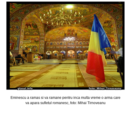
Eminescu a ramas si va ramane pentru inca multa vreme o arma care
va apara sufletul romanesc, foto: Mihai Tirnoveanu