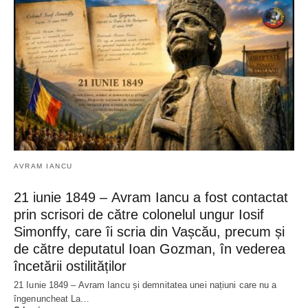
AVRAM IANCU
21 iunie 1849 – Avram Iancu a fost contactat
prin scrisori de către colonelul ungur Iosif
Simonffy, care îi scria din Vașcău, precum și
de către deputatul Ioan Gozman, în vederea
încetării ostilităților
21 Iunie 1849 – Avram Iancu și demnitatea unei națiuni care nu a
îngenuncheat La…