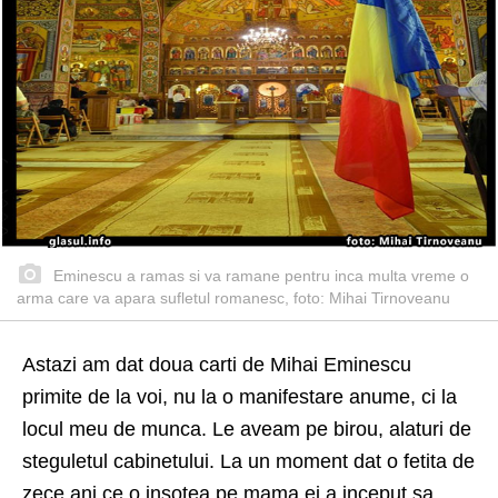
Eminescu a ramas si va ramane pentru inca multa vreme o
arma care va apara sufletul romanesc, foto: Mihai Tirnoveanu
Astazi am dat doua carti de Mihai Eminescu
primite de la voi, nu la o manifestare anume, ci la
locul meu de munca. Le aveam pe birou, alaturi de
steguletul cabinetului. La un moment dat o fetita de
zece ani ce o insotea pe mama ei a inceput sa