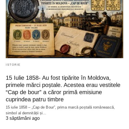
ISTORIE
15 Iulie 1858- Au fost tipărite în Moldova,
primele mărci poștale. Acestea erau vestitele
“Cap de bour” a căror primă emisiune
cuprindea patru timbre
15 iulie 1858 – „Cap de Bour”, prima marcă poștală românească,
simbol al demnității și…
3 săptămâni ago