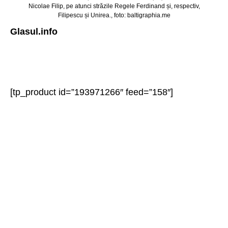
Nicolae Filip, pe atunci străzile Regele Ferdinand și, respectiv,
Filipescu și Unirea., foto: baltigraphia.me
Glasul.info
[tp_product id=”193971266″ feed=”158″]