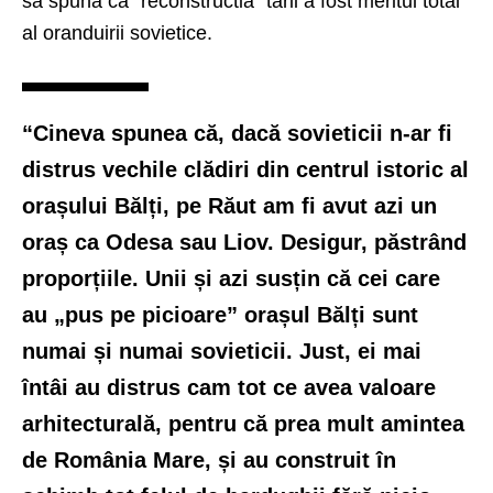
sa spuna ca “reconstructia” tarii a fost meritul total
al oranduirii sovietice.
“Cineva spunea că, dacă sovieticii n-ar fi
distrus vechile clădiri din centrul istoric al
orașului Bălți, pe Răut am fi avut azi un
oraș ca Odesa sau Liov. Desigur, păstrând
proporțiile. Unii și azi susțin că cei care
au „pus pe picioare” orașul Bălți sunt
numai și numai sovieticii. Just, ei mai
întâi au distrus cam tot ce avea valoare
arhitecturală, pentru că prea mult amintea
de România Mare, și au construit în