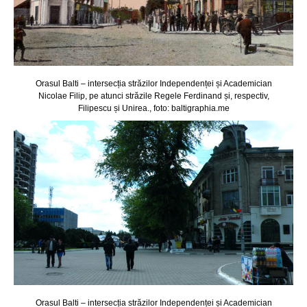
Orasul Balti – intersecția străzilor Independenței și Academician
Nicolae Filip, pe atunci străzile Regele Ferdinand și, respectiv,
Filipescu și Unirea., foto: baltigraphia.me
Orasul Balti – intersecția străzilor Independenței și Academician