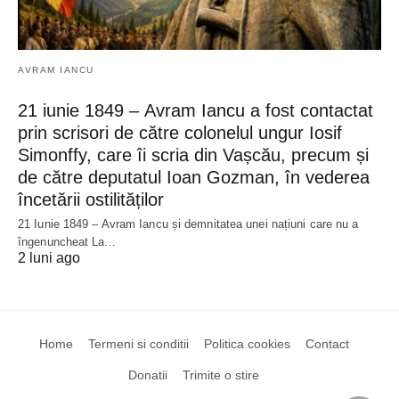
AVRAM IANCU
21 iunie 1849 – Avram Iancu a fost contactat
prin scrisori de către colonelul ungur Iosif
Simonffy, care îi scria din Vașcău, precum și
de către deputatul Ioan Gozman, în vederea
încetării ostilităților
21 Iunie 1849 – Avram Iancu și demnitatea unei națiuni care nu a
îngenuncheat La…
2 luni ago
Home
Termeni si conditii
Politica cookies
Contact
Donatii
Trimite o stire