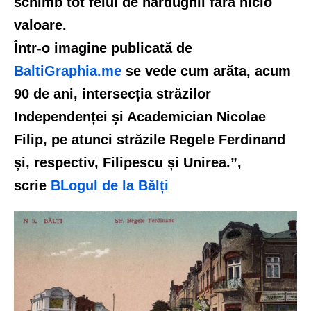
schimb tot felul de hardughii fără nicio
valoare.
Într-o imagine publicată de
BaltiGraphia.me
se vede cum arăta, acum
90 de ani, intersecția străzilor
Independenței și Academician Nicolae
Filip, pe atunci străzile Regele Ferdinand
și, respectiv, Filipescu și Unirea.”,
scrie
BLogul de la Bălți