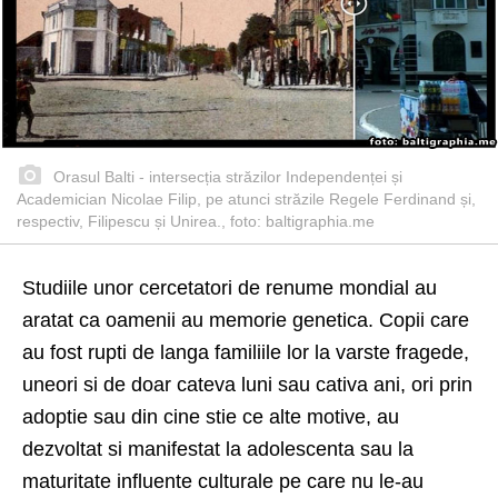
Orasul Balti - intersecția străzilor Independenței și
Academician Nicolae Filip, pe atunci străzile Regele Ferdinand și,
respectiv, Filipescu și Unirea., foto: baltigraphia.me
Studiile unor cercetatori de renume mondial au
aratat ca oamenii au memorie genetica. Copii care
au fost rupti de langa familiile lor la varste fragede,
uneori si de doar cateva luni sau cativa ani, ori prin
adoptie sau din cine stie ce alte motive, au
dezvoltat si manifestat la adolescenta sau la
maturitate influente culturale pe care nu le-au