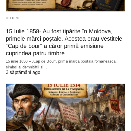
ISTORIE
15 Iulie 1858- Au fost tipărite în Moldova,
primele mărci poștale. Acestea erau vestitele
“Cap de bour” a căror primă emisiune
cuprindea patru timbre
15 iulie 1858 – „Cap de Bour”, prima marcă poștală românească,
simbol al demnității și…
3 săptămâni ago