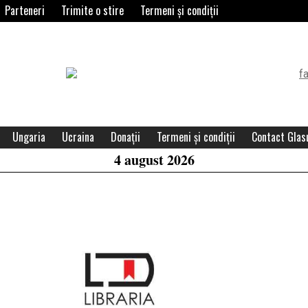
Parteneri
Trimite o stire
Termeni și condiții
Header
Widget
Area
Ungaria
Ucraina
Donații
Termeni și condiții
Contact Glasu
4 august 2026