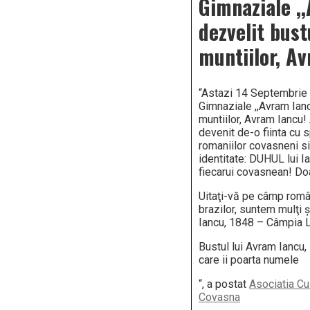
Gimnaziale ,
dezvelit bust
muntiilor, A
“Astazi 14 Septembrie 2
Gimnaziale ,,Avram Ianc
muntiilor, Avram Iancu!
devenit de-o fiinta cu sp
romaniilor covasneni si
identitate: DUHUL lui Ia
fiecarui covasnean! Do
Uitaţi-vă pe câmp român
brazilor, suntem mulţi 
Iancu, 1848 – Câmpia Li
Bustul lui Avram Iancu, 
care ii poarta numele
“, a postat
Asociatia Cu
Covasna