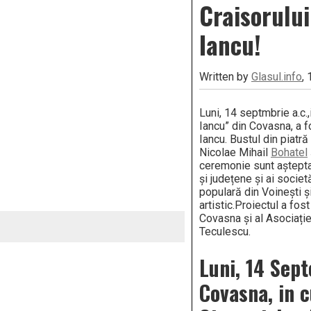
Craisorului
Iancu!
Written by
Glasul.info
,
Luni, 14 septmbrie a.c.
Iancu” din Covasna, a f
Iancu. Bustul din piatr
Nicolae Mihail
Bohatel
ceremonie sunt așteptaț
și județene și ai societă
populară din Voinești ș
artistic.Proiectul a fost
Covasna și al Asociație
Teculescu.
Luni, 14 Sept
Covasna, in c