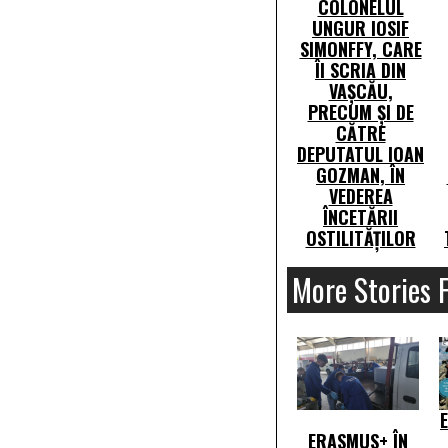
COLONELUL
UNGUR IOSIF
SIMONFFY, CARE
ÎI SCRIA DIN
VAȘCĂU,
PRECUM ȘI DE
CĂTRE
DEPUTATUL IOAN
GOZMAN, ÎN
VEDEREA
ÎNCETĂRII
OSTILITĂȚILOR
More Stories 
E
ERASMUS+ ÎN