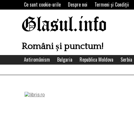
Skip
Ce sunt cookie-urile
Despre noi
Termeni şi Condiţii
to
content
Glasul.info
Români și punctum!
Antiromânism
Bulgaria
Republica Moldova
Serbia
Left
Asides