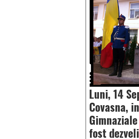
Luni, 14 Se
Covasna, in
Gimnaziale
fost dezvel