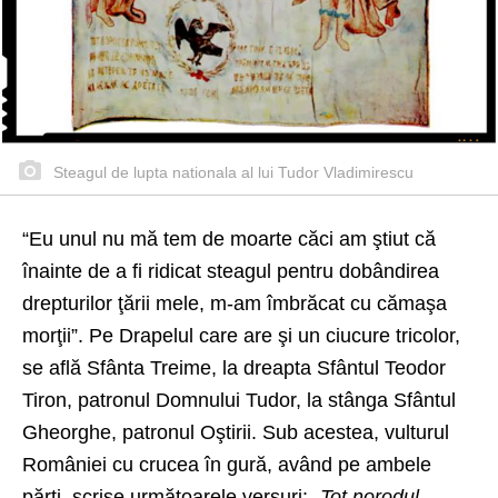
Steagul de lupta nationala al lui Tudor Vladimirescu
“Eu unul nu mă tem de moarte căci am ştiut că
înainte de a fi ridicat steagul pentru dobândirea
drepturilor ţării mele, m-am îmbrăcat cu cămaşa
morţii”. Pe Drapelul care are şi un ciucure tricolor,
se află Sfânta Treime, la dreapta Sfântul Teodor
Tiron, patronul Domnului Tudor, la stânga Sfântul
Gheorghe, patronul Oştirii. Sub acestea, vulturul
României cu crucea în gură, având pe ambele
părţi, scrise următoarele versuri:
„Tot norodul