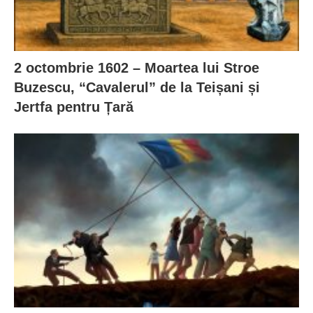
2 octombrie 1602 – Moartea lui Stroe
Buzescu, “Cavalerul” de la Teișani și
Jertfa pentru Țară