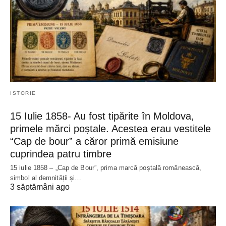
ISTORIE
15 Iulie 1858- Au fost tipărite în Moldova,
primele mărci poștale. Acestea erau vestitele
“Cap de bour” a căror primă emisiune
cuprindea patru timbre
15 iulie 1858 – „Cap de Bour”, prima marcă poștală românească,
simbol al demnității și…
3 săptămâni ago