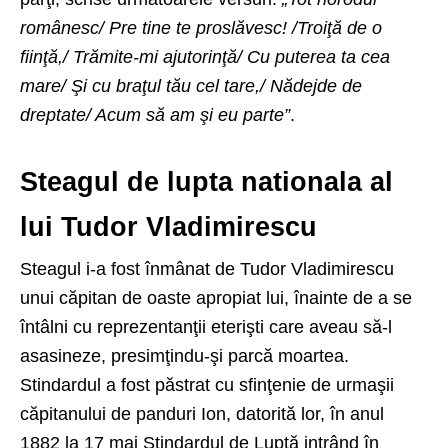
românesc/ Pre tine te proslăvesc! /Troiţă de o
fiinţă,/ Trămite-mi ajutorinţă/ Cu puterea ta cea
mare/ Şi cu braţul tău cel tare,/ Nădejde de
dreptate/ Acum să am şi eu parte”
.
Steagul de lupta nationala al
lui Tudor Vladimirescu
Steagul i-a fost înmânat de Tudor Vladimirescu
unui căpitan de oaste apropiat lui, înainte de a se
întâlni cu reprezentanţii eterişti care aveau să-l
asasineze, presimţindu-şi parcă moartea.
Stindardul a fost păstrat cu sfinţenie de urmaşii
căpitanului de panduri Ion, datorită lor, în anul
1882 la 17 mai Stindardul de Luptă intrând în