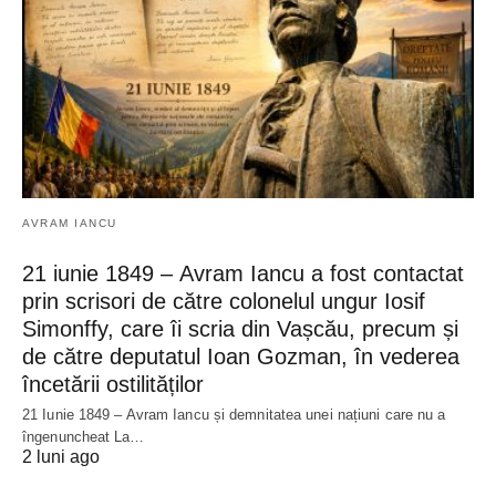
AVRAM IANCU
21 iunie 1849 – Avram Iancu a fost contactat
prin scrisori de către colonelul ungur Iosif
Simonffy, care îi scria din Vașcău, precum și
de către deputatul Ioan Gozman, în vederea
încetării ostilităților
21 Iunie 1849 – Avram Iancu și demnitatea unei națiuni care nu a
îngenuncheat La…
2 luni ago