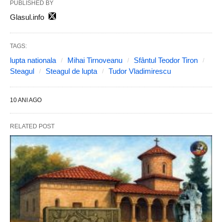
PUBLISHED BY
Glasul.info
TAGS:
lupta nationala
Mihai Tirnoveanu
Sfântul Teodor Tiron
Steagul
Steagul de lupta
Tudor Vladimirescu
10 ANI AGO
RELATED POST