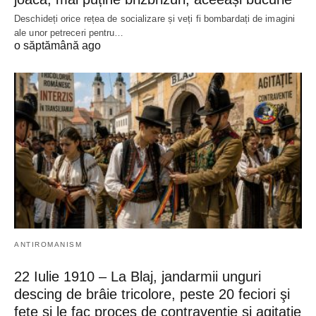
Deschideți orice rețea de socializare și veți fi bombardați de imagini
ale unor petreceri pentru…
o săptămână ago
ANTIROMANISM
22 Iulie 1910 – La Blaj, jandarmii unguri
descing de brâie tricolore, peste 20 feciori şi
fete şi le fac proces de contravenţie şi agitaţie