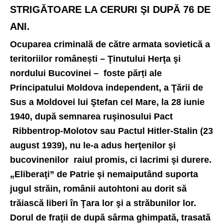
STRIGĂTOARE LA CERURI ŞI DUPĂ 76 DE
ANI.
Ocuparea criminală de către armata sovietică a
teritoriilor românești – Ţinutului Herţa şi
nordului Bucovinei – foste părți ale
Principatului Moldova independent, a Ţării de
Sus a Moldovei lui Ştefan cel Mare, la 28 iunie
1940, după semnarea ruşinosului Pact
Ribbentrop-Molotov sau Pactul Hitler-Stalin (23
august 1939), nu le-a adus herţenilor şi
bucovinenilor raiul promis, ci lacrimi şi durere.
„Eliberaţi” de Patrie şi nemaiputând suporta
jugul străin, românii autohtoni au dorit să
trăiască liberi în Ţara lor şi a străbunilor lor.
Dorul de fraţii de după sârma ghimpată, trasată