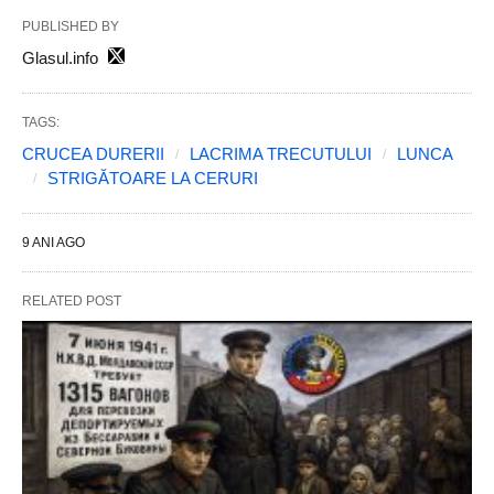
PUBLISHED BY
Glasul.info
TAGS:
CRUCEA DURERII
LACRIMA TRECUTULUI
LUNCA
STRIGĂTOARE LA CERURI
9 ANI AGO
RELATED POST